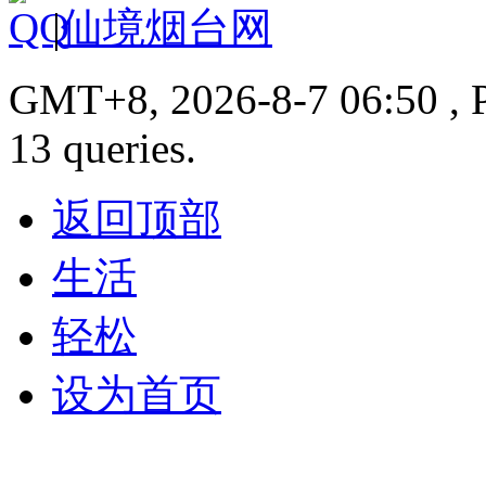
|
仙境烟台网
GMT+8, 2026-8-7 06:50 , P
13 queries.
返回顶部
生活
轻松
设为首页