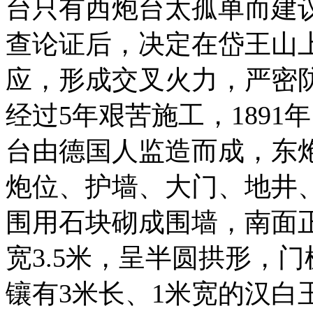
台只有西炮台太孤单而建
查论证后，决定在岱王山
应，形成交叉火力，严密
经过5年艰苦施工，189
台由德国人监造而成，东
炮位、护墙、大门、地井
围用石块砌成围墙，南面正
宽3.5米，呈半圆拱形，
镶有3米长、1米宽的汉白