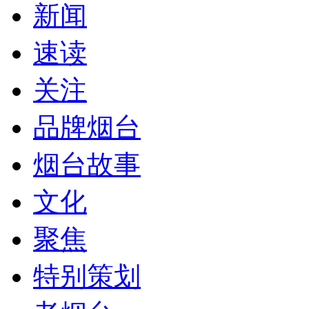
新闻
速读
关注
品牌烟台
烟台故事
文化
聚焦
特别策划