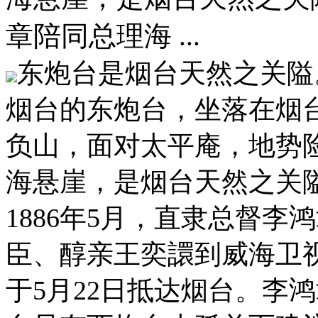
章陪同总理海 ...
东炮台是烟台天然之关隘
烟台的东炮台，坐落在烟
负山，面对太平庵，地势险
海悬崖，是烟台天然之关
1886年5月，直隶总督
臣、醇亲王奕譞到威海卫
于5月22日抵达烟台。李