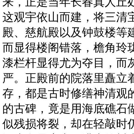
来，正是当年长春真人丘
这观宇依山而建，将三清
殿、慈航殿以及钟鼓楼等
而显得楼阁错落，檐角玲
漆栏杆显得尤为夺目，而
严。正殿前的院落里矗立
存，都是古时修缮神清观
的古碑，竟是用海底礁石做
似残损将裂，却在轻敲时