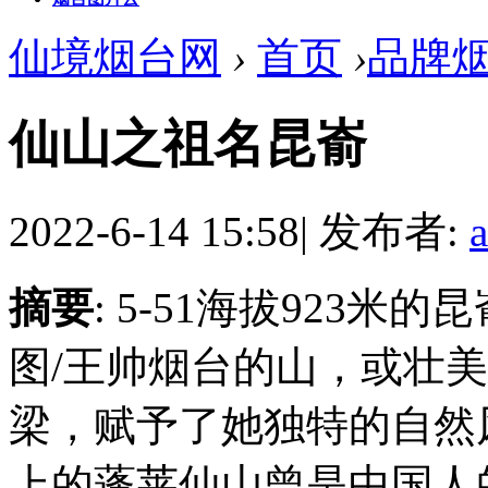
仙境烟台网
›
首页
›
品牌
仙山之祖名昆嵛
2022-6-14 15:58
|
发布者:
摘要
: 5-51海拔923
图/王帅烟台的山，或壮
梁，赋予了她独特的自然
上的蓬莱仙山曾是中国人