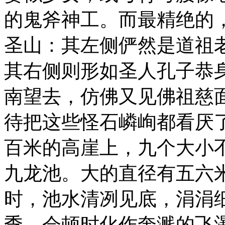
的鬼斧神工。而最精绝的
圣山：其左侧俨然是道祖
其右侧则形如圣人孔子恭
南望去，仿佛又见佛祖慈
待把这些怪石嶙峋都看厌
百米的高崖上，九个大小
九龙池。大的直径有五六
时，池水清冽见底，涓涓
季，会顿时化作奔溅的飞