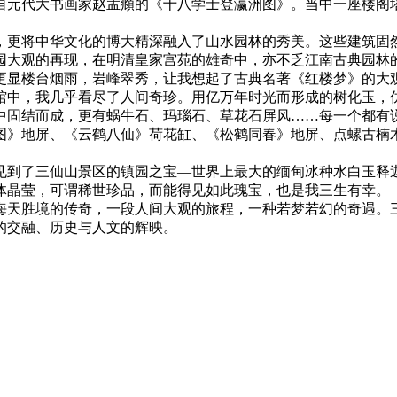
自元代大书画家赵孟頫的《十八学士登瀛洲图》。当中一座楼阁
，更将中华文化的博大精深融入了山水园林的秀美。这些建筑固
园大观的再现，在明清皇家宫苑的雄奇中，亦不乏江南古典园林
更显楼台烟雨，岩峰翠秀，让我想起了古典名著《红楼梦》的大
馆中，我几乎看尽了人间奇珍。用亿万年时光而形成的树化玉，
中固结而成，更有蜗牛石、玛瑙石、草花石屏风……每一个都有
图》地屏、《云鹤八仙》荷花缸、《松鹤同春》地屏、点螺古楠
见到了三仙山景区的镇园之宝—世界上最大的缅甸冰种水白玉释迦
遍体晶莹，可谓稀世珍品，而能得见如此瑰宝，也是我三生有幸。
海天胜境的传奇，一段人间大观的旅程，一种若梦若幻的奇遇。
的交融、历史与人文的辉映。