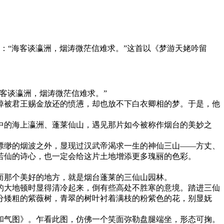
：“海客谈瀛洲，烟涛微茫信难求。”这首以《梦游天姥吟留
客谈瀛洲，烟涛微茫信难求。”
掉被君王赐金放还的愤懑，却也放不下白衣卿相的梦。于是，他
中的海上瀛洲、蓬莱仙山，遇见那片如今被称作烟台的美妙之
缥缈的烟波之外，显现过汉武帝渴求一生的神仙三山——方丈、
若仙的诗心，也一定会给这片土地增添更多瑰丽的色彩。
而那个美好的地方，就是烟台蓬莱的三仙山园林。
的大地顿时显得清冷起来，倒有些高处不胜寒的意境。踏进三仙
分矮粗的紫薇树，青翠的树叶衬着满枝的粉紫色的花，别显妩
和气图》。乍看此图，仿佛一个笑面弥勒盘腿端坐，形态可掬。