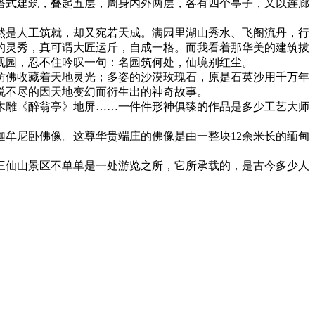
塔式建筑，叠起五层，周身内外两层，各有四个亭子，又以连廊
然是人工筑就，却又宛若天成。满园里湖山秀水、飞阁流丹，行
的灵秀，真可谓大匠运斤，自成一格。而我看着那华美的建筑拔
观园，忍不住吟叹一句：名园筑何处，仙境别红尘。
仿佛收藏着天地灵光；多姿的沙漠玫瑰石，原是石英沙用千万年
说不尽的因天地变幻而衍生出的神奇故事。
木雕《醉翁亭》地屏……一件件形神俱臻的作品是多少工艺大师
牟尼卧佛像。这尊华贵端庄的佛像是由一整块12余米长的缅甸
三仙山景区不单单是一处游览之所，它所承载的，是古今多少人