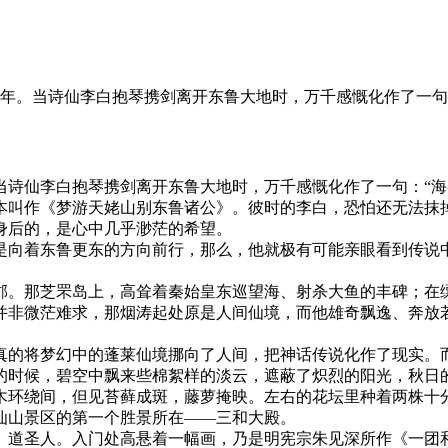
初年。当诗仙李白抱琴携剑离开东鲁大地时，万千感慨化作了一句
当诗仙李白抱琴携剑离开东鲁大地时，万千感慨化作了一句：“海
本叫作《梦游天姥山别东鲁诸公》。彼时的李白，恐怕还无法抹
身后的，是心中几乎渺茫的希望。
是向着东鲁更东的方向前行，那么，他就极有可能亲眼看到传说
郡。那芝罘岛上，高耸着秦始皇东巡望海、射杀大鱼的丰碑；在
并非微茫难求，那烟涛起处原是人间仙境，而他雄奇飘逸、奔放
真的将梦幻中的蓬莱仙境挪向了人间，把神话传说化作了现实。
的时候，碧空中飘来些棉絮样的淡云，遮蔽了炽烈的阳光，秋日
木环绕间，但见苔藓成斑，藤萝掩映。左右的花坛里种着两株十
仙山景区的第一个胜景所在——三和大殿。
、道圣人。入门处高悬着一幅画，乃是明宪宗朱见深所作《一团