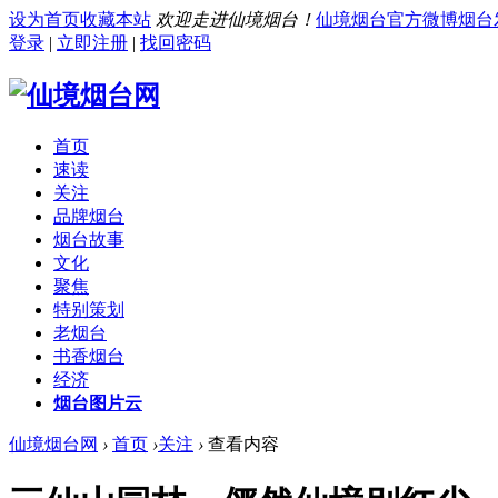
设为首页
收藏本站
欢迎走进仙境烟台！
仙境烟台官方微博
烟台
登录
|
立即注册
|
找回密码
首页
速读
关注
品牌烟台
烟台故事
文化
聚焦
特别策划
老烟台
书香烟台
经济
烟台图片云
仙境烟台网
›
首页
›
关注
›
查看内容