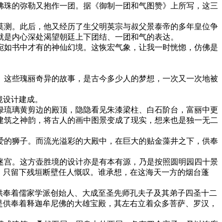
佛珠的弥勒又抱作一团。据《御制一团和气图赞》上所写，这三
莫测。此后，他又经历了生父明英宗与叔父景泰帝的多年皇位争
就是内心深处渴望朝廷上下团结、一团和气的表达。
宛如书中才有的神仙幻境。这恢宏气象，让我一时恍惚，仿佛是
。这些瑰丽奇异的故事，是古今多少人的梦想，一次又一次地被
境设计建成。
绿琉璃黄剪边的殿顶，隐隐看见朱漆梁柱、白石阶台，富丽中更
建筑之神韵，将古人的画中图景变成了现实，想来也是独一无二
爱的狮子。而流光溢彩的大殿中，在巨大的贴金藻井之下，供奉
迷宫。这方壶胜境的设计亦是有本有源，乃是按照圆明园四十景
，只留下残垣断壁任人慨叹。谁承想，在这海天一方的烟台蓬
供奉着儒家学派创始人、大成至圣先师孔夫子及其弟子四圣十二
是供奉着释迦牟尼佛的大雄宝殿，其左右立着众多菩萨、罗汉，