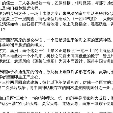
巾的儒士，二人各执经卷一端，团膝相接，相对微笑，与那手捻
以及佛门翘楚慧远法师。
作为明英宗之子，一场土木堡之变让朱见深的童年生活变得跌宕
心底蒙上了一层阴霾，而他继位后绘成的《一团和气图》，大概
见清溪如镜，白石栏杆环抱着池沿，池上飞楼插空，雕甍绣槛，
幻？
源于西部高原的昆仑神话，一个便是诞生于沧海之滨的蓬莱神话
蓬莱神话里最耀眼的明珠。
丈、瀛洲，而今这处三仙山景区正是按照“一池三山”的山海意
的草木堆叠出一个小岛来，树杪之间露出高高低低的殿宇，皆是
师袁江、袁耀所绘《蓬莱仙境图》为蓝本而设计，深得中国古典
传着狮子桥通蓬莱的俗语，故此桥上雕刻许多形态各异、灵动可
拜者望而即生庄严之心。
有三排两层回廊式建筑，彼此以飞阁复道相连，仿佛一个巨大的
动第二次鸦片战争，将中国神话般存在的园林盛景圆明园付之一炬
仙山景区“三教合一”的精神理念。第一组殿宇是儒家的大成殿，
一气化三清”的元始天尊、灵宝天尊、道德天尊。而第三组殿宇便