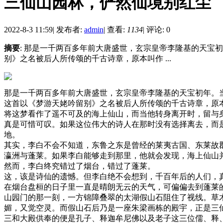
三仙山园林，俨然仙境别红尘
2022-8-3 11:59
|
发布者:
admin
|
查看:
1134
|
评论: 0
摘要
: 那是一千两百多年前大唐盛世，玄宗皇帝李隆基的天宝
别》之名被后人所传颂的千古诗章，原本叫作 ...
那是一千两百多年前大唐盛世，玄宗皇帝李隆基的天宝初年。
这首以《梦游天姥吟留别》之名被后人所传颂的千古诗章，原
将这梦看作了遥不可及的海上仙山，而当他转身离开时，留与
真是可惜可叹。如果这位伟大的诗人在那时没有选择离去，而
地。
其实，李白不会不知道，东鲁之东是曾经的莱夷古国、东莱故
瀛洲与蓬莱。如果李白能够走到那里，他就会发现，海上仙山
然而，李白终究错过了烟台，错过了蓬莱。
这，该是诗仙的遗憾。但李白绝不会想到，千百年后的人们，
在烟台盘桓的日子里一直是晴朗无云的天气，可偏偏去到蓬莱
山园门的那一刻，一方锦障叠翠的太湖假山石阻住了视线。草
媚，又觉空灵。而假山石后乃是一座朱梁画栋的殿宇，正是三
三和大殿供奉的便是孔子、释迦牟尼佛以及老子这三位儒、释