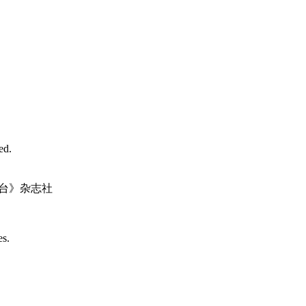
d.
台》杂志社
es.