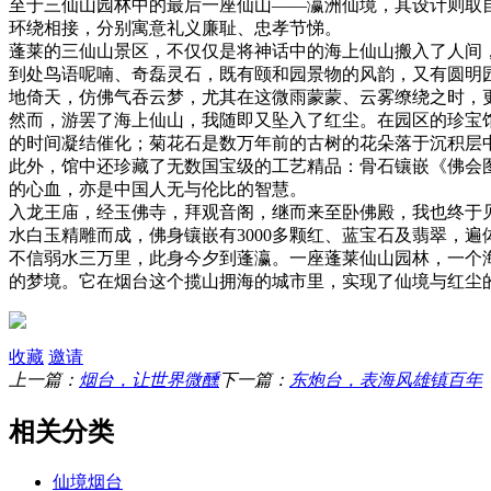
至于三仙山园林中的最后一座仙山——瀛洲仙境，其设计则取
环绕相接，分别寓意礼义廉耻、忠孝节悌。
蓬莱的三仙山景区，不仅仅是将神话中的海上仙山搬入了人间
到处鸟语呢喃、奇磊灵石，既有颐和园景物的风韵，又有圆明
地倚天，仿佛气吞云梦，尤其在这微雨蒙蒙、云雾缭绕之时，
然而，游罢了海上仙山，我随即又坠入了红尘。在园区的珍宝
的时间凝结催化；菊花石是数万年前的古树的花朵落于沉积层
此外，馆中还珍藏了无数国宝级的工艺精品：骨石镶嵌《佛会
的心血，亦是中国人无与伦比的智慧。
入龙王庙，经玉佛寺，拜观音阁，继而来至卧佛殿，我也终于
水白玉精雕而成，佛身镶嵌有3000多颗红、蓝宝石及翡翠，
不信弱水三万里，此身今夕到蓬瀛。一座蓬莱仙山园林，一个
的梦境。它在烟台这个揽山拥海的城市里，实现了仙境与红尘
收藏
邀请
上一篇：
烟台，让世界微醺
下一篇：
东炮台，表海风雄镇百年
相关分类
仙境烟台