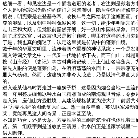
然细一看，却见左边是一个插着道冠的老者，右边则是戴着方
个人是明宪宗深为敬仰的儒门之秀陶渊明、隐居学道的陆修静
据说，明宪宗是在登基称帝、改换年号之际绘就了这幅图画。
夺的混乱，以及朝中种种冤狱风波。这一切，给少年明宪宗的
走出三和大殿，但觉眼前豁然开朗，好一派山水园林景象。只
到了北京故宫，可故宫也只是殿宇巍峨，哪里有这样的水月梦
于是，我也真的痴迷了，认定这里就是传说中的蓬莱仙境。
数千年的华夏文明里，流传着两个重要的神话系统：一个是发
写入诗词文章之中，一代又一代地传承下去。而三仙山，就是
按《山海经》《史记》等古时典籍记载，海上仙山名唤蓬莱、方
最先入眼的便是蓬莱仙岛。在溶溶荡荡的水面上，一层层葱茏
显大气磅礴。然而，这建筑并非今人臆造，乃是以清代界画大
的。
进入蓬莱仙岛时要走过一座狮子桥，这是因为烟台当地一直流
着一尊用整块缅甸冰种水白玉精雕而成的南海观世音像，令参
走入第二座仙山方壶胜境，其建筑规格就更为浩大了：前后共
中“方壶胜境”的图纸复原而成。想一百多年前，英法联军发
莱，竟能再见这人间奇景，正是幸甚至哉。
不知是巧合，还是天意。方壶胜境的三组建筑恰好也体现着三
贤。第二组殿宇则是道教的三清殿，供奉的正是道家学说里“
供人瞻仰。