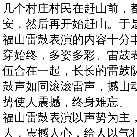
几个村庄村民在赶山前，都
安，然后再开始赶山。于
福山雷鼓表演的内容十分
穿始终，多姿多彩。雷鼓表
伍合在一起，长长的雷鼓
鼓声如同滚滚雷声，撼山
势使人震撼，终身难忘。
福山雷鼓表演以声势为主
大，震撼人心，给人以气