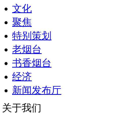
文化
聚焦
特别策划
老烟台
书香烟台
经济
新闻发布厅
关于我们