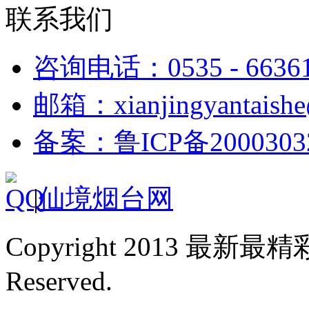
联系我们
咨询电话：0535 - 6636
邮箱：xianjingyantaish
备案：鲁ICP备2000303
|
仙境烟台网
Copyright 2013 最新最
Reserved.