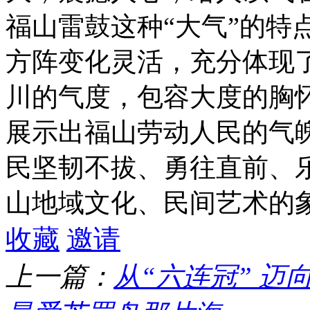
福山雷鼓这种“大气”的特
方阵变化灵活，充分体现
川的气度，包容大度的胸
展示出福山劳动人民的气
民坚韧不拔、勇往直前、
山地域文化、民间艺术的
收藏
邀请
上一篇：
从“六连冠” 迈