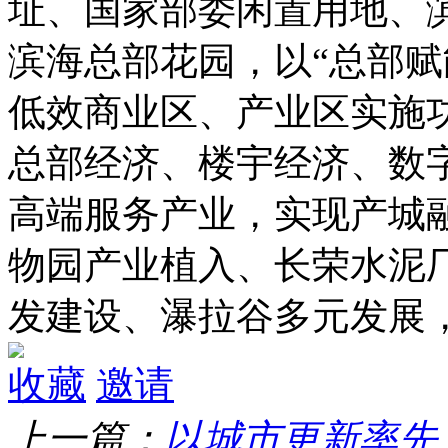
址、国家部委闲置用地、
滨海总部花园，以“总部赋
低效商业区、产业区实施
总部经济、楼宇经济、数
高端服务产业，实现产城
物园产业植入、长荣水泥
发建设、瀑拉谷多元发展
收藏
邀请
上一篇：
以城市更新率先