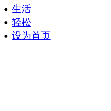
生活
轻松
设为首页