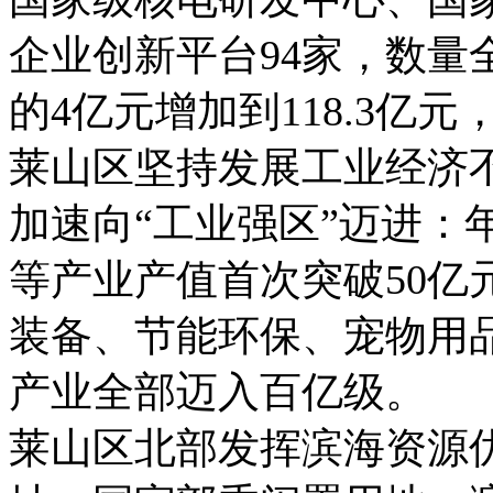
企业创新平台94家，数量
的4亿元增加到118.3亿元
莱山区坚持发展工业经济不
加速向“工业强区”迈进：
等产业产值首次突破50亿
装备、节能环保、宠物用
产业全部迈入百亿级。
莱山区北部发挥滨海资源