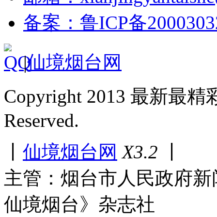
备案：鲁ICP备2000303
|
仙境烟台网
Copyright 2013 最新最
Reserved.
丨
仙境烟台网
X3.2
丨
主管：烟台市人民政府新
仙境烟台》杂志社