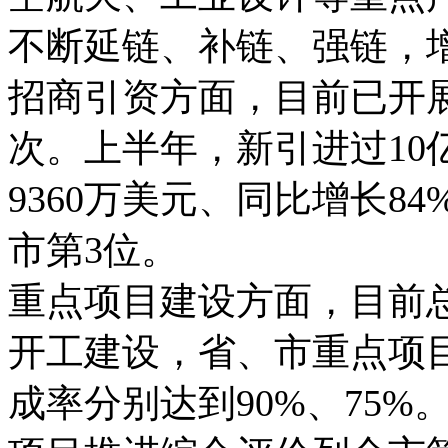
不断延链、补链、强链，
招商引资方面，目前已开展
次。上半年，新引进过10
9360万美元、同比增长8
市第3位。
重点项目建设方面，目前总投
开工建设，省、市重点项目
成率分别达到90%、75