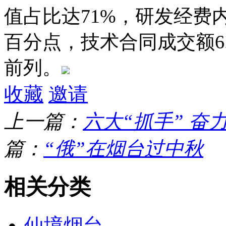
值占比达71%，研发经费内
百分点，技术合同成交额6
前列。
收藏
邀请
上一篇：
六大“抓手” 奋
篇：
“俄”在烟台过中秋
相关分类
仙境烟台