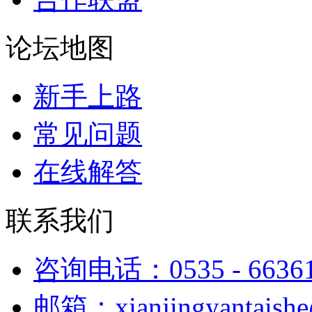
论坛地图
新手上路
常见问题
在线解答
联系我们
咨询电话：0535 - 6636
邮箱：xianjingyantaish