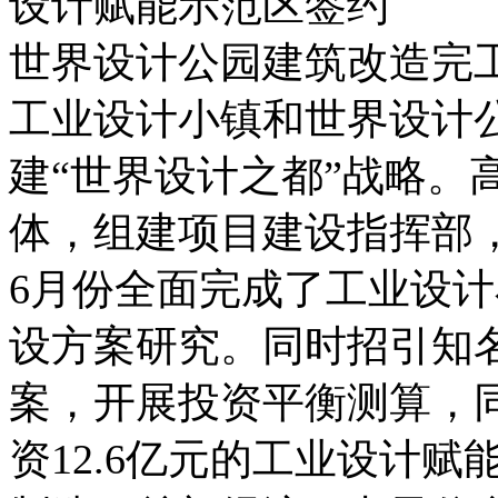
设计赋能示范区签约
世界设计公园建筑改造完
工业设计小镇和世界设计
建“世界设计之都”战略。
体，组建项目建设指挥部
6月份全面完成了工业设
设方案研究。同时招引知
案，开展投资平衡测算，同
资12.6亿元的工业设计