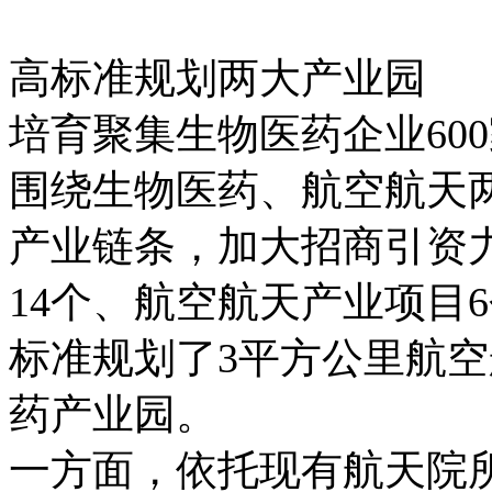
高标准规划两大产业园
培育聚集生物医药企业60
围绕生物医药、航空航天
产业链条，加大招商引资
14个、航空航天产业项目
标准规划了3平方公里航空
药产业园。
一方面，依托现有航天院