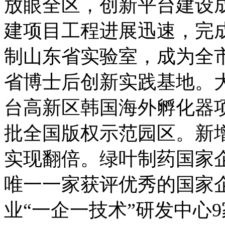
放眼全区，创新平台建设
建项目工程进展迅速，完
制山东省实验室，成为全
省博士后创新实践基地。
台高新区韩国海外孵化器
批全国版权示范园区。新
实现翻倍。绿叶制药国家
唯一一家获评优秀的国家
业“一企一技术”研发中心