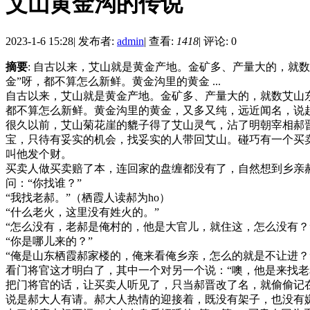
艾山黄金沟的传说
2023-1-6 15:28
|
发布者:
admin
|
查看:
1418
|
评论: 0
摘要
: 自古以来，艾山就是黄金产地。金矿多、产量大的，就
金”呀，都不算怎么新鲜。黄金沟里的黄金 ...
自古以来，艾山就是黄金产地。金矿多、产量大的，就数艾山东
都不算怎么新鲜。黄金沟里的黄金，又多又纯，远近闻名，说
很久以前，艾山菊花崖的貔子得了艾山灵气，沾了明朝宰相郝
宝，只待有妥实的机会，找妥实的人带回艾山。碰巧有一个买
叫他发个财。
买卖人做买卖赔了本，连回家的盘缠都没有了，自然想到乡亲
问：“你找谁？”
“我找老郝。”（栖霞人读郝为ho）
“什么老火，这里没有姓火的。”
“怎么没有，老郝是俺村的，他是大官儿，就住这，怎么没有？
“你是哪儿来的？”
“俺是山东栖霞郝家楼的，俺来看俺乡亲，怎么的就是不让进？
看门将官这才明白了，其中一个对另一个说：“噢，他是来找老
把门将官的话，让买卖人听见了，只当郝晋改了名，就偷偷记
说是郝大人有请。郝大人热情的迎接着，既没有架子，也没有