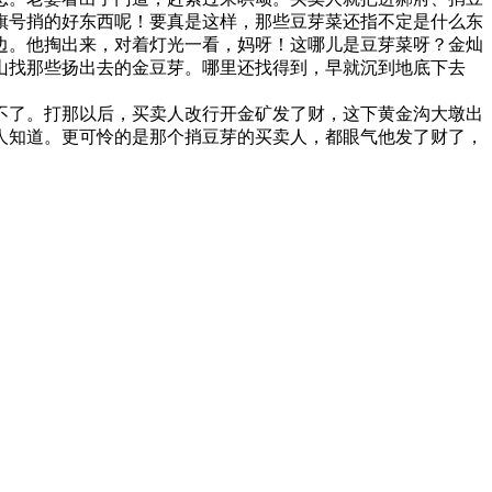
旗号捎的好东西呢！要真是这样，那些豆芽菜还指不定是什么东
边。他掏出来，对着灯光一看，妈呀！这哪儿是豆芽菜呀？金灿
山找那些扬出去的金豆芽。哪里还找得到，早就沉到地底下去
不了。打那以后，买卖人改行开金矿发了财，这下黄金沟大墩出
人知道。更可怜的是那个捎豆芽的买卖人，都眼气他发了财了，