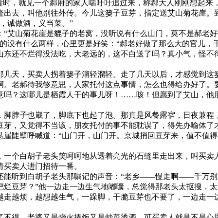
头看时，就见一个郝府的家人喘吁吁追过来，称郝大人刚刚想起来
隆出去，叫他别往外传。今儿这篓子豆芽，指定送艾山菊花崖。
，诚做酒，义当菜。”
：“艾山菊花崖是貔子的老窝，没听说有什么山门，莫不是郝老
家的没有什么两样，心里更是好笑：“郝老好做了那么大的官儿，
山东还不烂得没法吃，大老远的，这不白送了吗？真小气，怪不得
那几天，买卖人拐着篓子溜轻溜轻。走了几天以后，才感觉到这
啊。老郝待我够意思，人家托付这点事情，怎么也得给办好了。
意吗？这哪儿是栖霞人干的事儿呀！……咳！但愿到了艾山，他
，脚脖子也崴了，脚底下也起了泡。那真是风餐露宿，日夜兼程
豆芽，又觉得不当该，朋友托付的事不能耽误了，得先办喻体了
悬崖陡壁呼喊道：“山门开，山门开。京城捎回豆芽来，值不值得
，一个白胡子老头笑呵呵地从透着亮光的石缝里走出来，叫买卖
请买卖人进门招待一番。
能听到白胡子老头那嘱记的声音：“老乡——慢走啊——千万别
把烂豆芽？”他一边走一边生气地嘟囔，总觉得那老头太抠搜，
越走越烦，越想越生气，一跺脚，干脆豆芽也不要了，一边走一
了不得。老婆又是烧火揍饭又是炒菜烫酒，可买卖人就是不是心