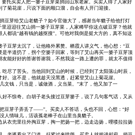
，要托买卖人把一篓子豆芽菜捎回山东老家。买卖人得了人家好
到了菊花崖，只说下面的顺口溜，自会有人开门迎接。
好捎豆芽给艾山老貔子？如今官做大了，感谢当年貔子给他打灯
千里迢迢往艾山捎一篓子豆芽菜，人家稀罕你这点破豆芽？他就
人都说“越有钱的越抠搜”。可他对我倒是挺大方的，真不知这
篓子豆芽太沉了，让他格外累赘。栖霞人讲义气，他心想：“豆
要是半道扔了，拐个空篓子回家，等到了艾山再买一篓子豆芽顶
朋友能好好的答谢答谢我，不然我这一路上遭的罪，就太不值得
，吃尽了苦头。当他回到艾山的时候，已经到了太阳落山时辰，
才好。这不是，他就趁天没黑透，赶紧登艾山上菊花崖。
几文钱，只当是，诚做酒，义当菜。”末了，他又加了一
人好不惊奇。白胡子老头接过豆芽篓子，说了几句客气话，又从
把豆芽子弄丢了——”。买卖人不答话，头也不回，心想：“好
太没人情味儿，活该孤老棒子在山里当臭貔子。
边从衣兜里往外掏豆芽，掏一把扬一把，边走边扬，哩喽拉拉扬
思。老婆看出了门道，赶紧过来哄颂。买卖人就把进郝府、捎豆