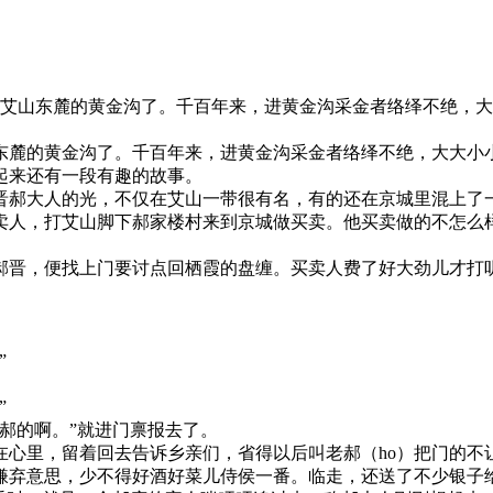
数艾山东麓的黄金沟了。千百年来，进黄金沟采金者络绎不绝，大
麓的黄金沟了。千百年来，进黄金沟采金者络绎不绝，大大小小的
起来还有一段有趣的故事。
晋郝大人的光，不仅在艾山一带很有名，有的还在京城里混上了
卖人，打艾山脚下郝家楼村来到京城做买卖。他买卖做的不怎么
郝晋，便找上门要讨点回栖霞的盘缠。买卖人费了好大劲儿才打
”
”
郝的啊。”就进门禀报去了。
在心里，留着回去告诉乡亲们，省得以后叫老郝（ho）把门的不
嫌弃意思，少不得好酒好菜儿侍侯一番。临走，还送了不少银子