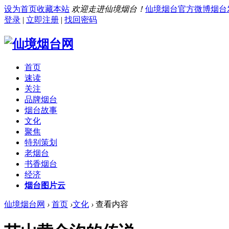
设为首页
收藏本站
欢迎走进仙境烟台！
仙境烟台官方微博
烟台
登录
|
立即注册
|
找回密码
首页
速读
关注
品牌烟台
烟台故事
文化
聚焦
特别策划
老烟台
书香烟台
经济
烟台图片云
仙境烟台网
›
首页
›
文化
›
查看内容