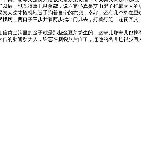
了以后，也觉得事儿挺蹊跷，说不定还真是艾山貔子打郝大人的
买卖人这才疑惑地随手掏着自个的衣兜，幸好，还有几个剩在里
紧找啊！两口子三步并着两步找出门儿去，打着灯笼，连夜回艾
相信黄金沟里的金子就是那些金豆芽繁生的，这辈儿那辈儿也挖
大官的郝晋郝大人，给忘在脑袋瓜后面了，连他的名儿也很少有