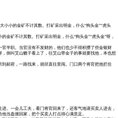
大小小的金矿不计其数。打矿采出明金，什么“狗头金”“虎头
金矿不计其数。打矿采出明金，什么“狗头金”“虎头金”呀，
一官半职。当官没有不发财的，他们也少不得积攒了些金银财
样，倒叫艾山貔子看上了，往艾山带金子的事就要找他，本也想
听到郝府，一路找来，就径直往里闯。门口两个将官把他拦住
让进。一会儿工夫，看门将官回来了，还客气地请买卖人进去，
给他当盘缠回家，把个买卖人打点得心满意足。