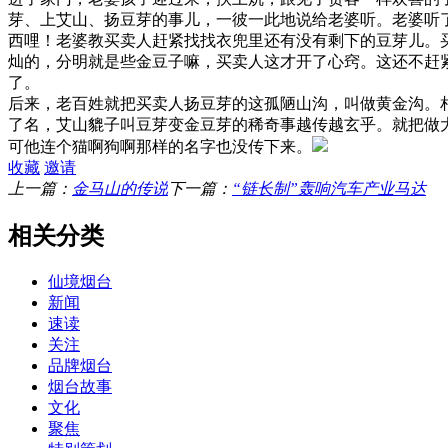
芽、上艾山、扬豆芽的事儿，一彼一此地说给老婆听。老婆听
西哩！老婆教买卖人赶紧找找衣兜里还有没有剩下的豆芽儿。
灿的，分明就是些金豆子嘛，买卖人这才开了心窍。这还不赶
了。
后来，老百姓就把买卖人扬豆芽的这孤陋山沟，叫做黄金沟。
了名，艾山貔子叫豆芽变金豆芽的稀奇事越传越玄乎。就把做
可他连个猫啊狗啊那样的名字也没传下来。
收藏
邀请
上一篇：
金马山的传说
下一篇：
“链长制”轰响汽车产业马达
相关分类
仙境烟台
新闻
速读
关注
品牌烟台
烟台故事
文化
聚焦