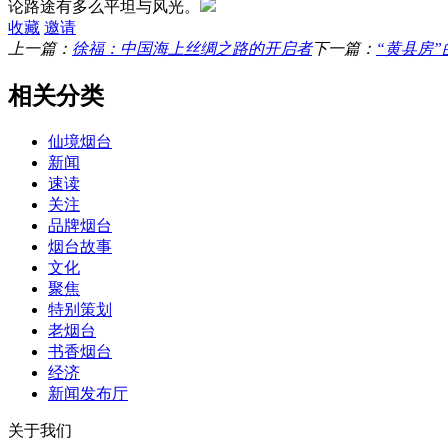
论路途有多么平坦与风光。
收藏
邀请
上一篇：
徐福：中国海上丝绸之路的开启者
下一篇：
“黄县房
相关分类
仙境烟台
新闻
速读
关注
品牌烟台
烟台故事
文化
聚焦
特别策划
老烟台
书香烟台
经济
新闻发布厅
关于我们