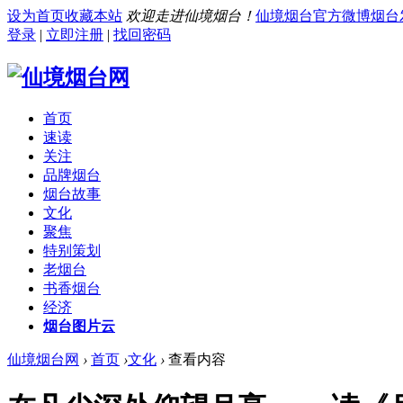
设为首页
收藏本站
欢迎走进仙境烟台！
仙境烟台官方微博
烟台
登录
|
立即注册
|
找回密码
首页
速读
关注
品牌烟台
烟台故事
文化
聚焦
特别策划
老烟台
书香烟台
经济
烟台图片云
仙境烟台网
›
首页
›
文化
›
查看内容