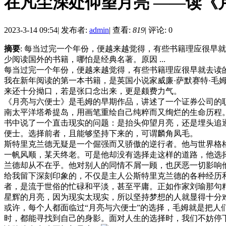
在凡尘深处仰望月亮 ——读《
2023-3-14 09:54
|
发布者:
admin
|
查看:
819
|
评论: 0
摘要
: 每当过完一个年份，便越来越觉得，有些书籍理应很早
少阅读国外的书籍，哪怕是经典名著。原因 ...
每当过完一个年份，便越来越觉得，有些书籍理应很早就去读
我在新年阅读的第一本书籍，是英国小说家威廉·萨默赛特·
来还十分拗口，若是张口念出来，更是颇费力气。
《月亮与六便士》是毛姆的早期作品，讲述了一个证券公司的
南太平洋塔希提岛，用画笔重绘自己纯粹而又绚烂的生命历程
书中说了一个直击现实的问题：是抬头仰望月亮，还是埋头追
便士。选择前者，且能够坚持下来的，可谓麟角凤毛。
斯特里克兰德无疑是一个倔强而又骄傲的逆行者。他与世界格
一帆风顺，某天终老。可是他却没有选择走这样的道路，他选
兰德却从不在乎。他对别人的同情不屑一顾，也厌恶一切影响
给我留下深刻印象的，不仅是主人公斯特里克兰德的各种经历和
者，是流于世俗的忙碌和平淡，甚至平庸。正如作家刘瑜那句
星辉的月亮，因为现实太现实，所以坚持梦想的人就显得十分
或许，每个人都面临过“月亮与六便士”的选择，毛姆就是把
时，都能寻找到自己的身影。面对人生的选择时，我们不妨停