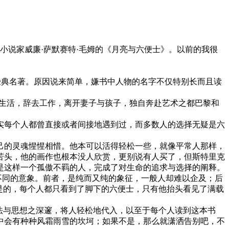
小说家威廉·萨默赛特·毛姆的《月亮与六便士》。以前的我很
经典名著。原因说来简单，嫌书中人物的名字不仅特别长而且读
的生活，辞去工作，离开妻子与孩子，独自奔赴艺术之都巴黎和
实每个人都曾直接或者间接地遇到过，而多数人的选择无疑是六
己的灵魂惺惺相惜。他本可以活得轻松一些，就像平常人那样，
苦头，他的画作也根本没人欣赏，更别说有人买了，但斯特里克
是这样一个孤傲不羁的人，完成了对生命的追求与选择的阐释。
不同的意象。前者，是纯而又纯的象征，一般人却难以企及；后
是的，每个人都只看到了脚下的六便士，只有他抬头看见了满载
法与思想之深邃，将人轻松地代入，以至于每个人读到这本书
中会有种种风霜雨雪的坎坷；如果不是，那么就潇洒告别吧，不