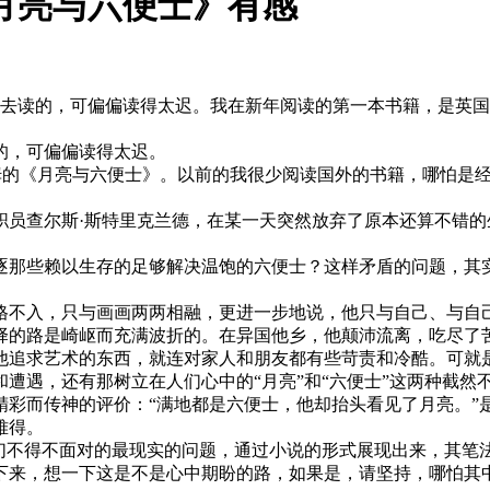
月亮与六便士》有感
就去读的，可偏偏读得太迟。我在新年阅读的第一本书籍，是英国
的，可偏偏读得太迟。
毛姆的《月亮与六便士》。以前的我很少阅读国外的书籍，哪怕是
职员查尔斯·斯特里克兰德，在某一天突然放弃了原本还算不错
。
逐那些赖以生存的足够解决温饱的六便士？这样矛盾的问题，其
格不入，只与画画两两相融，更进一步地说，他只与自己、与自
择的路是崎岖而充满波折的。在异国他乡，他颠沛流离，吃尽了
他追求艺术的东西，就连对家人和朋友都有些苛责和冷酷。可就
遭遇，还有那树立在人们心中的“月亮”和“六便士”这两种截然
精彩而传神的评价：“满地都是六便士，他却抬头看见了月亮。”
难得。
人们不得不面对的最现实的问题，通过小说的形式展现出来，其笔
下来，想一下这是不是心中期盼的路，如果是，请坚持，哪怕其