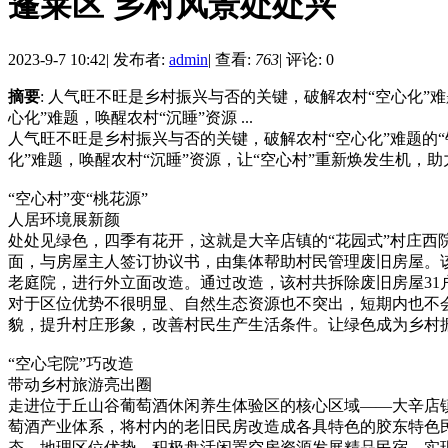
蓬莱区 乡村风景处处兴
2023-9-7 10:42
|
发布者:
admin
|
查看:
763
|
评论: 0
摘要
: 人气旺不旺是乡村振兴与否的关键，破解农村“空心化”
心化”难题，唤醒农村“沉睡”资源 ...
人气旺不旺是乡村振兴与否的关键，破解农村“空心化”难题的
化”难题，唤醒农村“沉睡”资源，让“空心村”重新焕发生机，
“空心村”变“桃花源”
人居环境展新颜
处处见绿色，四季有花开，这就是大辛店镇的“花园式”村庄西
面，与房屋主人签订协议书，由集体帮助村民管理废旧房屋。该
老庭院，进行外立面改造。通过改造，该村共拆除废旧房屋31户
对于区位优势不很明显、自然生态资源也不突出，短期内也不会
貌，提升村庄形象，改善村民生产生活条件。让绿色成为乡村
“空心宅院”巧改造
带动乡村旅游亮出圈
走进位于丘山谷葡萄酒休闲养生体验区的核心区域——大辛店
萄酒产业体系，将村内的老旧民房改造成各具特色的胶东特色民
态、地理区位优势，积极盘活闲置空房资源发展精品民宿，实现