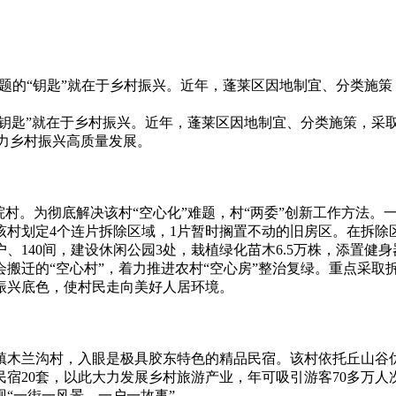
难题的“钥匙”就在于乡村振兴。近年，蓬莱区因地制宜、分类施策
“钥匙”就在于乡村振兴。近年，蓬莱区因地制宜、分类施策，采取
助力乡村振兴高质量发展。
院村。为彻底解决该村“空心化”难题，村“两委”创新工作方法
村划定4个连片拆除区域，1片暂时搁置不动的旧房区。在拆除
、140间，建设休闲公园3处，栽植绿化苗木6.5万株，添置健
搬迁的“空心村”，着力推进农村“空心房”整治复绿。重点采取
振兴底色，使村民走向美好人居环境。
镇木兰沟村，入眼是极具胶东特色的精品民宿。该村依托丘山谷
宿20套，以此大力发展乡村旅游产业，年可吸引游客70多万
“一街一风景，一户一故事”。