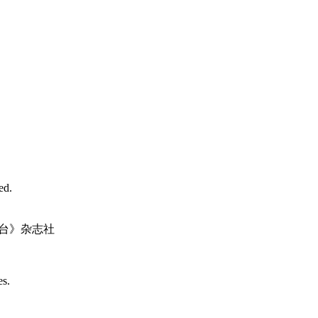
d.
台》杂志社
es.