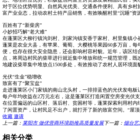
对于区位优势明显、自然风光优美、交通条件便利、具有乡村
富产业业态，拉动农村土特产品销售，有效唤醒村里“沉睡”资
百姓有了“新柴房”
小妙招巧解“老大难”
在蓬莱区大柳行镇沟刘村、刘家沟镇安香于家村、村里集镇小
蓬莱是农业大县，有苹果、葡萄、大樱桃等果园60多万亩，
便，也存在很大安全隐患，还会影响村容村貌。近年，该区结合
点，将周边村民的柴草进行就近集中堆放和统一规范管理，既改
地建设柴草集中堆放点1500多处，有效推动了农村人居环境
光伏“生金”稳增收
致富有了“聚宝盆”
走进蓬莱区小门家镇的南山北头村，一排排蓝色的光伏发电板
每户年均收益在2万元左右，这是蓬莱区打造闲置空房变光伏
在位置偏远的山区村、落后村、贫困村等，蓬莱探索利用村内
了闲置资产，让村民足不出户，就打开了新的致富空间。“屋顶
收藏
邀请
上一篇：
莱阳市 做优营商环境助推高质量发展
下一篇：
烟台艺
相关分类