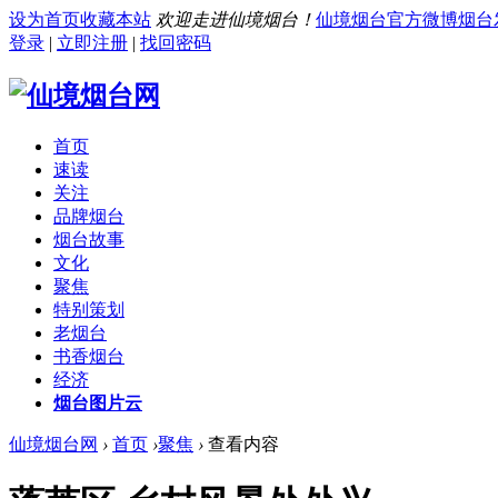
设为首页
收藏本站
欢迎走进仙境烟台！
仙境烟台官方微博
烟台
登录
|
立即注册
|
找回密码
首页
速读
关注
品牌烟台
烟台故事
文化
聚焦
特别策划
老烟台
书香烟台
经济
烟台图片云
仙境烟台网
›
首页
›
聚焦
›
查看内容