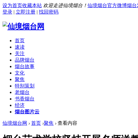
设为首页
收藏本站
欢迎走进仙境烟台！
仙境烟台官方微博
烟台
登录
|
立即注册
|
找回密码
首页
速读
关注
品牌烟台
烟台故事
文化
聚焦
特别策划
老烟台
书香烟台
经济
烟台图片云
仙境烟台网
›
首页
›
聚焦
›
查看内容