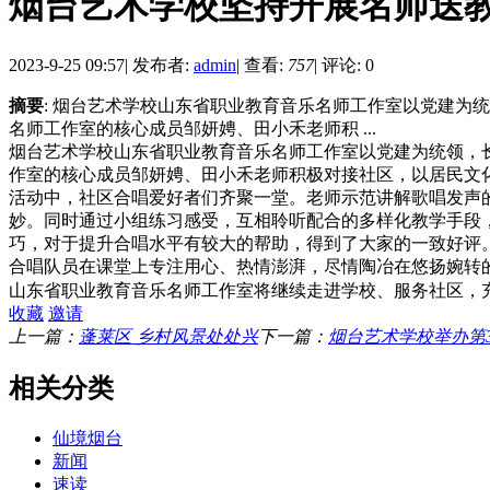
烟台艺术学校坚持开展名师送
2023-9-25 09:57
|
发布者:
admin
|
查看:
757
|
评论: 0
摘要
: 烟台艺术学校山东省职业教育音乐名师工作室以党建
名师工作室的核心成员邹妍娉、田小禾老师积 ...
烟台艺术学校山东省职业教育音乐名师工作室以党建为统领，
作室的核心成员邹妍娉、田小禾老师积极对接社区，以居民文
活动中，社区合唱爱好者们齐聚一堂。老师示范讲解歌唱发声
妙。同时通过小组练习感受，互相聆听配合的多样化教学手段
巧，对于提升合唱水平有较大的帮助，得到了大家的一致好评
合唱队员在课堂上专注用心、热情澎湃，尽情陶冶在悠扬婉转
山东省职业教育音乐名师工作室将继续走进学校、服务社区，
收藏
邀请
上一篇：
蓬莱区 乡村风景处处兴
下一篇：
烟台艺术学校举办第
相关分类
仙境烟台
新闻
速读