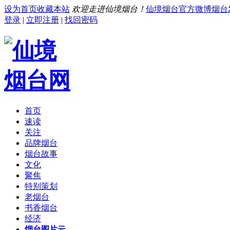
设为首页
收藏本站
欢迎走进仙境烟台！
仙境烟台官方微博
烟台
登录
|
立即注册
|
找回密码
首页
速读
关注
品牌烟台
烟台故事
文化
聚焦
特别策划
老烟台
书香烟台
经济
烟台图片云