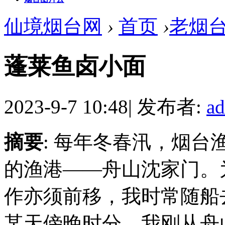
仙境烟台网
›
首页
›
老烟
蓬莱鱼卤小面
2023-9-7 10:48
|
发布者:
a
摘要
: 每年冬春汛，烟
的渔港——舟山沈家门。
作亦须前移，我时常随船去
某天傍晚时分，我刚从舟