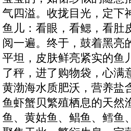
气四溢。收拢目光，定下
鱼儿：看眼，看鳃，看肚
阅一遍。终于，鼓着黑亮
平坦，皮肤鲜亮紧实的鱼
了秤，进了购物袋，心满
黄渤海水质肥沃，营养盐
鱼虾蟹贝繁殖栖息的天然
鱼、黄姑鱼、鲳鱼、鳕鱼、