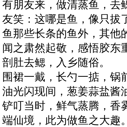
有朋友来，做清蒸鱼，去
友笑：这哪是鱼，像只拔
鱼那些长条的鱼外，其他
闻之肃然起敬，感悟胶东
剖肚去鳃，入乡随俗。
围裙一戴，长勺一掂，锅
油光闪现间，葱姜蒜盐酱油
铲叮当时，鲜气蒸腾，香雾
端仙境，此为做鱼之大趣