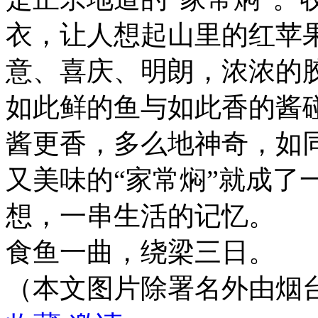
衣，让人想起山里的红苹
意、喜庆、明朗，浓浓的
如此鲜的鱼与如此香的酱
酱更香，多么地神奇，如
又美味的“家常焖”就成了
想，一串生活的记忆。
食鱼一曲，绕梁三日。
（本文图片除署名外由烟