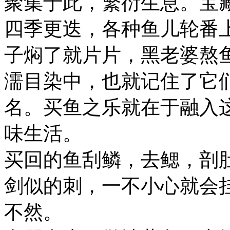
聚集于此，繁衍生息。宝
四季更迭，各种鱼儿轮番
子焖了就片片，黑老婆熬
濡目染中，也就记住了它
名。买鱼之乐就在于融入
味生活。
买回的鱼刮鳞，去鳃，剖
剑似的刺，一不小心就会
不然。