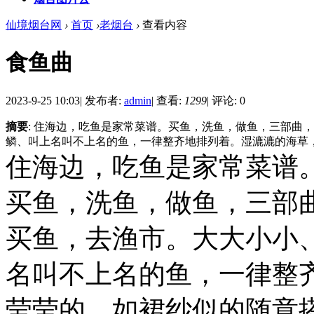
仙境烟台网
›
首页
›
老烟台
›
查看内容
食鱼曲
2023-9-25 10:03
|
发布者:
admin
|
查看:
1299
|
评论: 0
摘要
: 住海边，吃鱼是家常菜谱。买鱼，洗鱼，做鱼，三部曲
鳞、叫上名叫不上名的鱼，一律整齐地排列着。湿漉漉的海草，绿
住海边，吃鱼是家常菜谱
买鱼，洗鱼，做鱼，三部
买鱼，去渔市。大大小小
名叫不上名的鱼，一律整
莹莹的，如裙纱似的随意