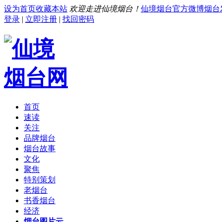
设为首页
收藏本站
欢迎走进仙境烟台！
仙境烟台官方微博
烟台
登录
|
立即注册
|
找回密码
首页
速读
关注
品牌烟台
烟台故事
文化
聚焦
特别策划
老烟台
书香烟台
经济
烟台图片云