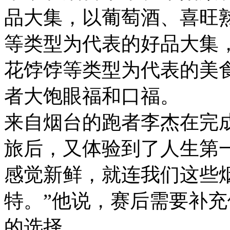
品大集，以葡萄酒、喜旺
等类型为代表的好品大集
花饽饽等类型为代表的美
者大饱眼福和口福。
来自烟台的跑者李杰在完成
旅后，又体验到了人生第
感觉新鲜，就连我们这些
特。”他说，赛后需要补充
的选择。