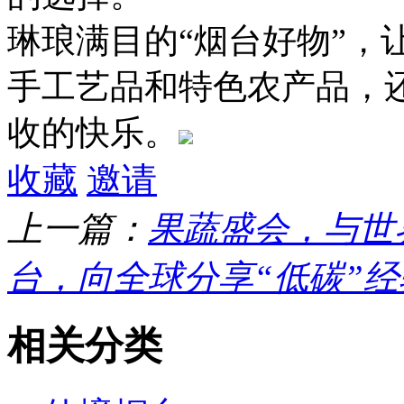
琳琅满目的“烟台好物”，
手工艺品和特色农产品，
收的快乐。
收藏
邀请
上一篇：
果蔬盛会，与世
台，向全球分享“低碳”经
相关分类