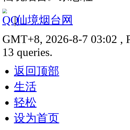
|
仙境烟台网
GMT+8, 2026-8-7 03:02 , P
13 queries.
返回顶部
生活
轻松
设为首页