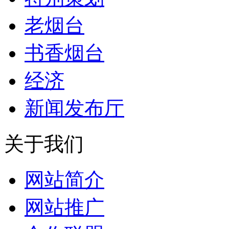
老烟台
书香烟台
经济
新闻发布厅
关于我们
网站简介
网站推广