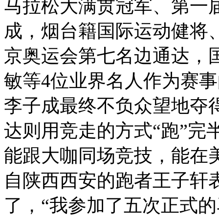
马拉松大满贯冠军、第一
成，烟台籍国际运动健将
京奥运会第七名边通达，
敏等4位业界名人作为赛
李子成最终不负众望地夺
达则用竞走的方式“跑”完
能跟大咖同场竞技，能在
自陕西西安的跑者王子轩表
了，“我参加了五次正式