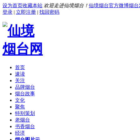
设为首页
收藏本站
欢迎走进仙境烟台！
仙境烟台官方微博
烟台
登录
|
立即注册
|
找回密码
首页
速读
关注
品牌烟台
烟台故事
文化
聚焦
特别策划
老烟台
书香烟台
经济
烟台图片云