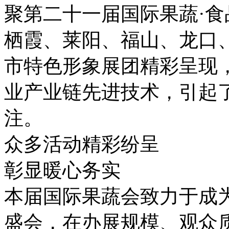
聚第二十一届国际果蔬·食
栖霞、莱阳、福山、龙口
市特色形象展团精彩呈现
业产业链先进技术，引起
注。
众多活动精彩纷呈
彰显暖心务实
本届国际果蔬会致力于成
盛会，在办展规模、观众