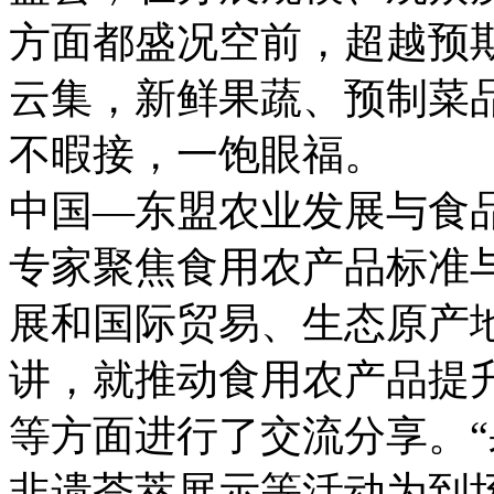
方面都盛况空前，超越预
云集，新鲜果蔬、预制菜
不暇接，一饱眼福。
中国—东盟农业发展与食
专家聚焦食用农产品标准
展和国际贸易、生态原产
讲，就推动食用农产品提
等方面进行了交流分享。“果
非遗荟萃展示等活动为到