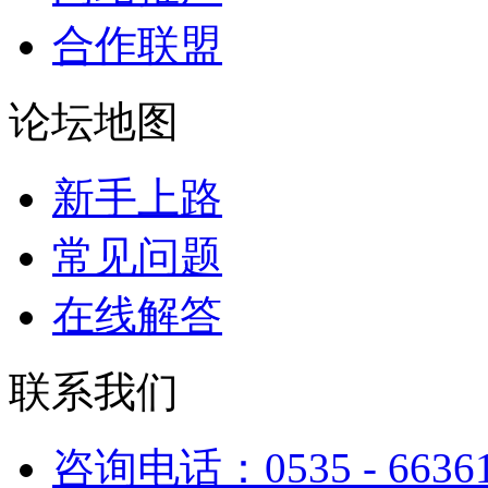
合作联盟
论坛地图
新手上路
常见问题
在线解答
联系我们
咨询电话：0535 - 6636