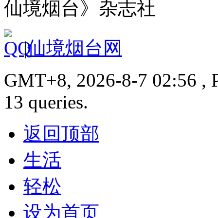
仙境烟台》杂志社
|
仙境烟台网
GMT+8, 2026-8-7 02:56 , P
13 queries.
返回顶部
生活
轻松
设为首页