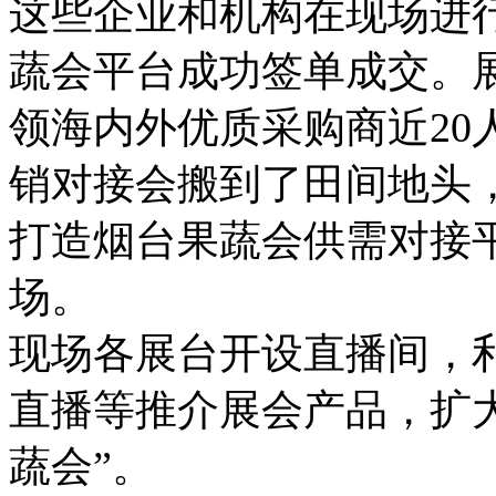
这些企业和机构在现场进
蔬会平台成功签单成交。
领海内外优质采购商近20
销对接会搬到了田间地头
打造烟台果蔬会供需对接
场。
现场各展台开设直播间，
直播等推介展会产品，扩
蔬会”。