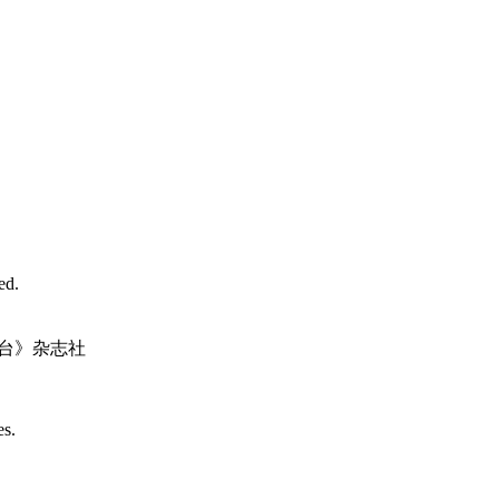
d.
台》杂志社
es.