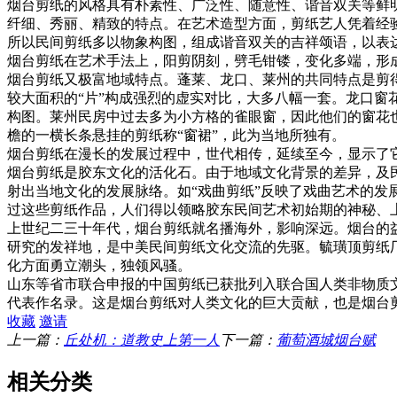
烟台剪纸的风格具有朴素性、广泛性、随意性、谐音双关等鲜
纤细、秀丽、精致的特点。在艺术造型方面，剪纸艺人凭着经
所以民间剪纸多以物象构图，组成谐音双关的吉祥颂语，以表
烟台剪纸在艺术手法上，阳剪阴刻，劈毛钳镂，变化多端，形
烟台剪纸又极富地域特点。蓬莱、龙口、莱州的共同特点是剪得
较大面积的“片”构成强烈的虚实对比，大多八幅一套。龙口
构图。莱州民房中过去多为小方格的雀眼窗，因此他们的窗花
檐的一横长条悬挂的剪纸称“窗裙”，此为当地所独有。
烟台剪纸在漫长的发展过程中，世代相传，延续至今，显示了
烟台剪纸是胶东文化的活化石。由于地域文化背景的差异，及
射出当地文化的发展脉络。如“戏曲剪纸”反映了戏曲艺术的
过这些剪纸作品，人们得以领略胶东民间艺术初始期的神秘、
上世纪二三十年代，烟台剪纸就名播海外，影响深远。烟台的
研究的发祥地，是中美民间剪纸文化交流的先驱。毓璜顶剪纸
化方面勇立潮头，独领风骚。
山东等省市联合申报的中国剪纸已获批列入联合国人类非物质
代表作名录。这是烟台剪纸对人类文化的巨大贡献，也是烟台
收藏
邀请
上一篇：
丘处机：道教史上第一人
下一篇：
葡萄酒城烟台赋
相关分类