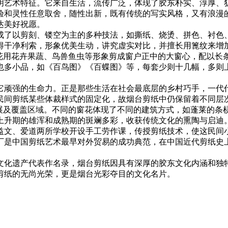
明艺术特征。它来自生活，流传广泛，体现了胶东朴实、淳厚、
验和灵性任意取舍，随性出新，既有传统的写实风格，又有浪漫
达美好祝愿。
成了以剪刻、镂空为主的多种技法，如撕纸、烧烫、拼色、衬色
干净利索，形象优美生动，讲究虚实对比，并擅长用篦纹来增加
窗花用花卉果蔬、鸟兽鱼虫等形象剪成窗户正中的大窗心，配以长
也多小品，如《百鸟图》《百蝶图》等，每套少则十几幅，多则
它顽强的生命力。正是那些生活在社会最底层的乡村巧手，一代
民间剪纸某些体裁样式的固定化，故烟台剪纸中仍保留着不同层
发展及覆盖区域。不同的窗花体现了不同的建筑方式，如蓬莱的条
上升期的雄浑和成熟期的斑斓多彩，收获传统文化的熏陶与启迪
益文、爱道两所学校开设手工劳作课，传授剪纸技术，使这民间
厂是中国剪纸艺术最早对外贸易的成功典范，在中国近代剪纸史
文化遗产代表作名录，烟台剪纸因具有深厚的胶东文化内涵和独
剪纸的无尚光荣，更是烟台光彩夺目的文化名片。