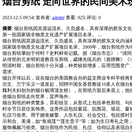
烟台剪纸 走向世界的民间美术
2023-12-5 09:54
|
发布者:
admin
|
查看:
925
|
评论: 0
摘要
: 烟台剪纸因其源远流长、久负盛名，具有深厚的胶东文
第一批国家级非物质文化遗产扩展项目名录。 ...
烟台剪纸因其源远流长、久负盛名，具有深厚的胶东文化内涵和
国家级非物质文化遗产扩展项目名录。2009年，烟台剪纸作
烟台剪纸肇始于何时？史料鲜有记载。据《烟台市志》：“清
从传世的元末明初道教音乐剪纸，戚继光练兵的《盾牌舞》《
明清时期，烟台剪纸十分兴盛，种类较前增多，应用范围变广
需求。
烟台开埠以后，设在烟台的美国教会办的益文商业专科学校将剪
尔文、兰宁乐义一道发起，招聘中国女基督教徒10多人在烟
魏利夫妇创办的烟台毓璜顶女校），在剪纸方面后来居上，他
使烟台剪纸走向世界，蜚声海外。
烟台剪纸的种类繁多，异彩纷呈，从形式上包括单色剪纸、勾
时令节日居住装饰类。这类作品包括窗花、炕围花、墙花、窗
礼仪习俗类。用于婚丧嫁娶、人生礼仪、社会交往。包括摆衬贺礼
示和合、美满，如“鱼戏莲”“莲生贵子”等；如为生日寿礼之用
服饰佩戴习俗类。烟台剪纸作为民俗、礼仪、信仰以及表现自