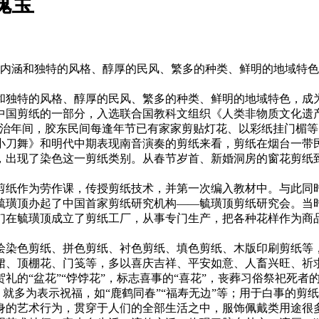
瑰宝
化内涵和独特的风格、醇厚的民风、繁多的种类、鲜明的地域特色
独特的风格、醇厚的民风、繁多的种类、鲜明的地域特色，成为
为中国剪纸的一部分，入选联合国教科文组织《人类非物质文化遗
同治年间，胶东民间每逢年节已有家家剪贴灯花、以彩纸挂门楣等
小刀舞》和明代中期表现南音演奏的剪纸来看，剪纸在烟台一带
，出现了染色这一剪纸类别。从春节岁首、新婚洞房的窗花剪纸
纸作为劳作课，传授剪纸技术，并第一次编入教材中。与此同时
台毓璜顶办起了中国首家剪纸研究机构——毓璜顶剪纸研究会。当
们在毓璜顶成立了剪纸工厂，从事专门生产，把各种花样作为商
绘染色剪纸、拼色剪纸、衬色剪纸、填色剪纸、木版印刷剪纸等
裙、顶棚花、门笺等，多以喜庆吉祥、平安如意、人畜兴旺、祈
的“盆花”“饽饽花”，标志喜事的“喜花”，丧葬习俗祭祀死者的
，就多为表示祝福，如“鹿鹤同春”“福寿无边”等；用于白事的剪
身的艺术行为，贯穿于人们的全部生活之中，服饰佩戴类用途很