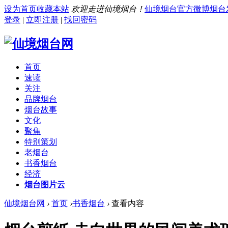
设为首页
收藏本站
欢迎走进仙境烟台！
仙境烟台官方微博
烟台
登录
|
立即注册
|
找回密码
首页
速读
关注
品牌烟台
烟台故事
文化
聚焦
特别策划
老烟台
书香烟台
经济
烟台图片云
仙境烟台网
›
首页
›
书香烟台
›
查看内容