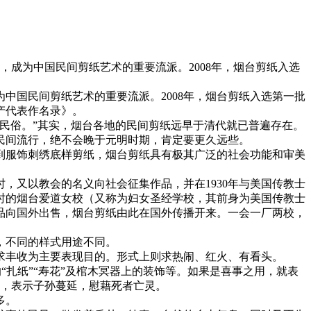
，成为中国民间剪纸艺术的重要流派。2008年，烟台剪纸入选
中国民间剪纸艺术的重要流派。2008年，烟台剪纸入选第一批
产代表作名录》。
民俗。”其实，烟台各地的民间剪纸远早于清代就已普遍存在。
民间流行，绝不会晚于元明时期，肯定要更久远些。
到服饰刺绣底样剪纸，烟台剪纸具有极其广泛的社会功能和审美
，又以教会的名义向社会征集作品，并在1930年与美国传教士
时的烟台爱道女校（又称为妇女圣经学校，其前身为美国传教士
品向国外出售，烟台剪纸由此在国外传播开来。一会一厂两校，
，不同的样式用途不同。
求丰收为主要表现目的。形式上则求热闹、红火、有看头。
“扎纸”“寿花”及棺木冥器上的装饰等。如果是喜事之用，就表
纸，表示子孙蔓延，慰藉死者亡灵。
多。