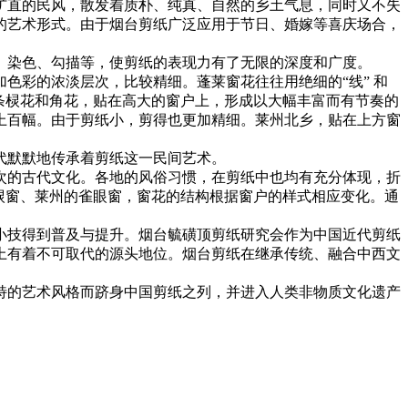
犷直的民风，散发着质朴、纯真、自然的乡土气息，同时又不失
的艺术形式。由于烟台剪纸广泛应用于节日、婚嫁等喜庆场合，
、染色、勾描等，使剪纸的表现力有了无限的深度和广度。
色彩的浓淡层次，比较精细。蓬莱窗花往往用绝细的“线” 和
条棂花和角花，贴在高大的窗户上，形成以大幅丰富而有节奏的
上百幅。由于剪纸小，剪得也更加精细。莱州北乡，贴在上方窗
代默默地传承着剪纸这一民间艺术。
次的古代文化。各地的风俗习惯，在剪纸中也均有充分体现，折
棂窗、莱州的雀眼窗，窗花的结构根据窗户的样式相应变化。通
。
小技得到普及与提升。烟台毓磺顶剪纸研究会作为中国近代剪纸
上有着不可取代的源头地位。烟台剪纸在继承传统、融合中西文
特的艺术风格而跻身中国剪纸之列，并进入人类非物质文化遗产