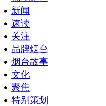
新闻
速读
关注
品牌烟台
烟台故事
文化
聚焦
特别策划