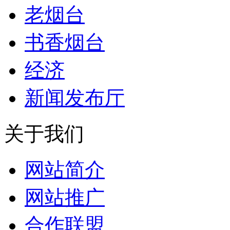
老烟台
书香烟台
经济
新闻发布厅
关于我们
网站简介
网站推广
合作联盟