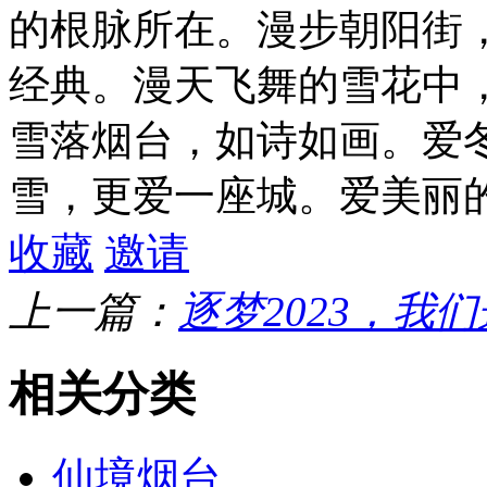
的根脉所在。漫步朝阳街
经典。漫天飞舞的雪花中
雪落烟台，如诗如画。爱
雪，更爱一座城。爱美丽
收藏
邀请
上一篇：
逐梦2023，我
相关分类
仙境烟台