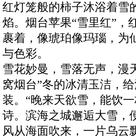
红灯笼般的柿子沐浴着雪
焰。烟台苹果“雪里红”，
裹着，像琥珀像玛瑙，为
与色彩。
雪花妙曼，雪落无声，漫
窝烟台”冬的冰清玉洁，
装。“晚来天欲雪，能饮一
诗。滨海之城邂逅大雪，
风从海面吹来，一片乌云