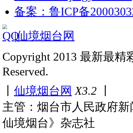
备案：鲁ICP备2000303
|
仙境烟台网
Copyright 2013 最新最
Reserved.
丨
仙境烟台网
X3.2
丨
主管：烟台市人民政府新
仙境烟台》杂志社