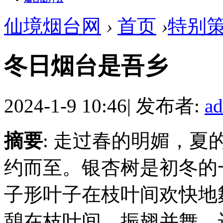
仙境烟台网
›
首页
›
特别
冬日烟台是吾乡
2024-1-9 10:46
|
发布者:
a
摘要
: 走过春的明媚，
约而至。银杏树是初冬的
子形叶子在枝叶间欢快地
憩在枝叶间，振翅并舞。