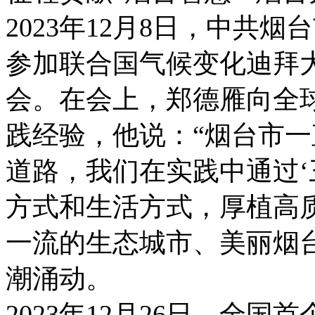
2023年12月8日，中共
参加联合国气候变化迪拜
会。在会上，郑德雁向全球
践经验，他说：“烟台市
道路，我们在实践中通过‘
方式和生活方式，厚植高
一流的生态城市、美丽烟台
潮涌动。
2023年12月26日，全