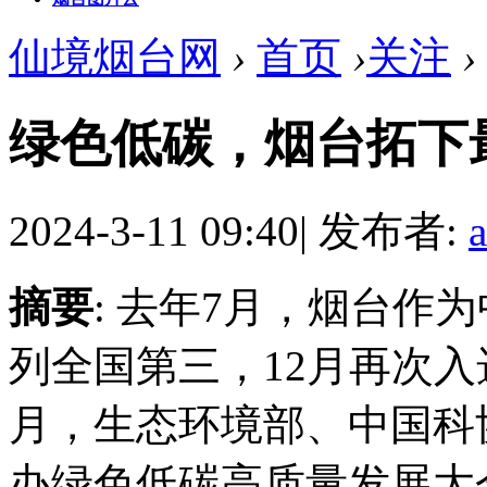
仙境烟台网
›
首页
›
关注
›
绿色低碳，烟台拓下
2024-3-11 09:40
|
发布者:
摘要
: 去年7月，烟台作
列全国第三，12月再次
月，生态环境部、中国科
办绿色低碳高质量发展大