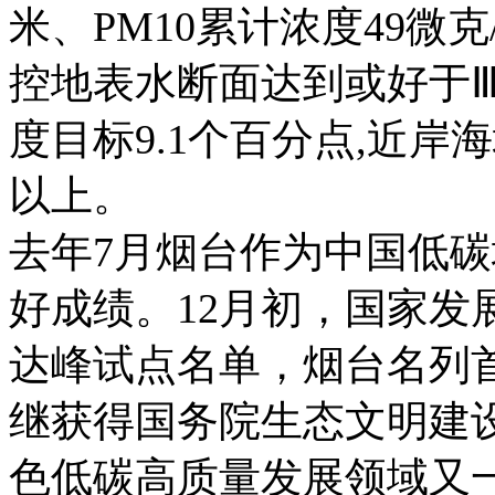
米、PM10累计浓度49微
控地表水断面达到或好于Ⅲ
度目标9.1个百分点,近岸
以上。
去年7月烟台作为中国低碳
好成绩。12月初，国家发
达峰试点名单，烟台名列
继获得国务院生态文明建
色低碳高质量发展领域又