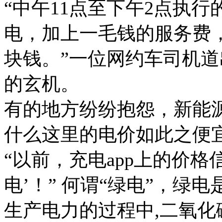
“中午11点至下午2点执行
电，加上一毛钱的服务费，
块钱。”一位网约车司机
的玄机。
有的地方纷纷抱怨，新能
什么这里的电价如此之便
“以前，充电app上的价
电’！” 何谓“绿电”，绿
生产电力的过程中,二氧化