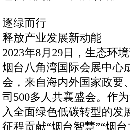
逐绿而行
释放产业发展新动能
2023年8月29日，生态
烟台八角湾国际会展中心
会，来自海内外国家政要
司500多人共襄盛会。作
入全面绿色低碳转型的发
征程贡献“烟台智慧”“烟台