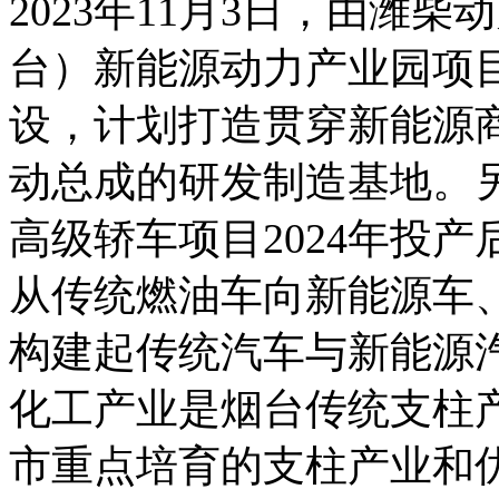
2023年11月3日，由潍
台）新能源动力产业园项
设，计划打造贯穿新能源
动总成的研发制造基地。
高级轿车项目2024年投
从传统燃油车向新能源车
构建起传统汽车与新能源汽
化工产业是烟台传统支柱
市重点培育的支柱产业和