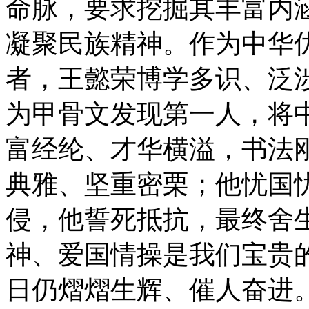
命脉，要求挖掘其丰富内
凝聚民族精神。作为中华
者，王懿荣博学多识、泛涉
为甲骨文发现第一人，将中
富经纶、才华横溢，书法
典雅、坚重密栗；他忧国
侵，他誓死抵抗，最终舍
神、爱国情操是我们宝贵
日仍熠熠生辉、催人奋进