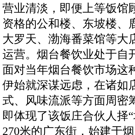
营业清淡，即便上等饭馆顾
资格的公和楼、东坡楼、
大罗天、渤海番菜馆等大店
运营。烟台餐饮业处于自
面对当年烟台餐饮市场这
伊始就深谋远虑，在诸如
式、风味流派等方面周密
即体现了该饭庄合伙人择“
270米的广东街，始建于