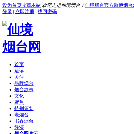
设为首页
收藏本站
欢迎走进仙境烟台！
仙境烟台官方微博
烟台
登录
|
立即注册
|
找回密码
首页
速读
关注
品牌烟台
烟台故事
文化
聚焦
特别策划
老烟台
书香烟台
经济
烟台图片云