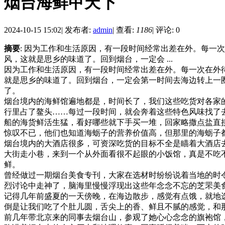
烟台海鲜甲天下
2024-10-15 15:02
|
发布者:
admin
|
查看:
1186
|
评论: 0
摘要
: 因为工作和生活原因，有一段时间经常出差在外。每
风，这就是思乡的味道了。回到烟台，一定会 ...
因为工作和生活原因，有一段时间经常出差在外。每一次在外
就是思乡的味道了。回到烟台，一定会第一时间去海边转上一
了。
烟台境内的海鲜馆遍地都是，时间长了，我们这些吃货对各家
行里占了鳌头……每过一段时间，就会奔着这些特色风味找了
船的海货鲜活生猛，看好哪些就下手买一堆，回家略撒点盐直
惊叹不已，他们也知道海蛎子的营养价值高，但那里的海蛎子
烟台境内的大酒店很多，可资深吃货的目标不全是瞄着大酒店
大街走小巷，来到一个从外面看很不起眼的小饭馆，真是不吃
鲜。
曾经做过一期烟台美食专刊，大家在选材时纷纷说着当地的时
烈讨论中走神了，脑海里慢慢浮现出这些年念念不忘的芝罘美
记得几年前盛夏的一天傍晚，在海边散步，感觉有点饿，就地
倒是让我们吃了个肚儿圆，舌尖上的香、鲜且不腻的感觉，和
前几年带北京来的同事去烟台山，参观了她心心念念的旗袍馆