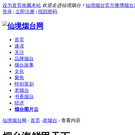
设为首页
收藏本站
欢迎走进仙境烟台！
仙境烟台官方微博
烟台
登录
|
立即注册
|
找回密码
首页
速读
关注
品牌烟台
烟台故事
文化
聚焦
特别策划
老烟台
书香烟台
经济
烟台图片云
仙境烟台网
›
首页
›
老烟台
›
查看内容