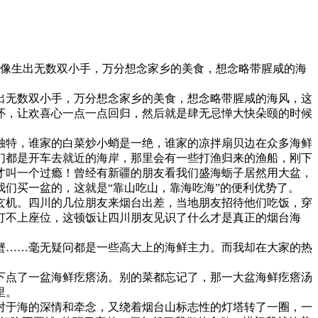
就像生出无数双小手，万分想念家乡的美食，想念略带腥咸的海
出无数双小手，万分想念家乡的美食，想念略带腥咸的海风，这
怀，让欢喜心一点一点回归，然后就是肆无忌惮大快朵颐的时候
独特，谁家的白菜炒小蛸是一绝，谁家的凉拌扇贝边在众多海鲜
们都是开车去就近的海岸，那里会有一些打渔归来的渔船，刚下
才叫一个过瘾！曾经有新疆的朋友看我们盛海蛎子居然用大盆，
们买一盆的，这就是“靠山吃山，靠海吃海”的便利优势了。
玄机。四川的几位朋友来烟台出差，当地朋友招待他们吃饭，穿
订不上座位，这顿饭让四川朋友见识了什么才是真正的烟台海
蟹……毫无疑问都是一些高大上的海鲜主力。而我却在大家的热
下点了一盆海鲜疙瘩汤。别的菜都忘记了，那一大盆海鲜疙瘩汤
里。
对于海的深情和牵念，又绕着烟台山标志性的灯塔转了一圈，一