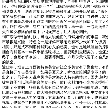
路讲着烟台山的人文历史和地理故事，同事听得着迷，下山的
问：“你们家厨师叫海参不？”门口站起来招呼客人的小姑娘莫
都哄堂大笑，送面时厨师还特意颠颠地跑出来开玩笑说：“我
道的海参炒面，让我们吃得非常尽兴。好几次专门寻过去，就
有个周末慕名去环山路南四眼桥附近的一家诊所问诊，拿了大
的，虾仁透出来，红红白白的煞是好看，再一尝，一包高汤含
失在鳞次栉比的商厦中，悄无声息，让人满心惆怅。
到广东做专刊的时候，当地人说他们的海鲜如何如何丰盛，我
市场很是兴隆，特色之一是海鲜市场附近有不少代加工的饭店
相同，只是找不到那种鲜到心头的感觉。也许是地域温差的原
烟台海鲜基本一年四季都能吃得上，但要吃到最肥美的，也还
爬子，也是有节令的，一般要等到五、六月份天气暖了才会又
的饭桌。
近些年，烟台上夼西路特色美食街让众多美食有了聚集地。有
是直接开车去美食街。如果是夏天来，啤酒就蛤蜊是少不了的，
出来了。只是有人说痛风也是对海边人特有的馈赠，因为凉啤就
鲅鱼饺子可以说是烟台美食一绝，放什么料加多少水怎么搅拌什
吃那个不难啊，很多饭店都有自己的绝活，做得都很地道。”他
比烟台海鲜都闻名，这大概是跟烟台的地域风格和历史文化有
这是一座充满活力的城市，有着海的辽阔，山的壮美，也有着
气魄，也赋予了四季享用不尽的风味美食，生长于此，何其幸
油盐的踏实。有人说，要抓住一个人的心，首先要抓住他的胃