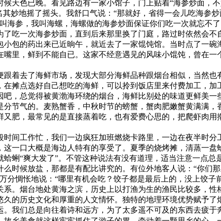
时候天色已晚。看见路边有一家小馆子，门上贴着“海参炒面，不
名其妙地摇了摇头。我舒口气说：“那就好，省得一会儿吃海参炒
不叫海参，我叫海螺，海螺做的海参炒面保证你们吃一次就忘不了
为了吃一次海参炒面，直到后来那里换了门庭，路过时依然会不
包小包的药出来已近晌午，就近去了一家馄饨馆。当时点了一碗
在嘴里，鲜到不能自已。这家不经意遇见的风味小馄饨，曾在一
便跟着去了海鲜市场，发现大部分海鲜品种跟烟台相似，当然也
，在摊点选好自己想吃的海鲜，可以拎到饭店里来付费加工，加
因吧，总觉得被黄渤海环绕的烟台，海鲜比别处的味道更鲜美一
是分节气的。麦熟蟹香，中秋时节的螃蟹，蟹肉肥嫩蟹黄满满，
鲜又肥，最常见的是直接蒸着吃，也有爱费心思的，把爬虾肉用
段时间工作忙，我们一边疯狂加班燃烧卡路里，一边在夜半时分
这一口大概是海边人特有的享受了。夏季的烧烤摊，清蒸一盘蛤蜊，
蛤蜊“爽大发了”。不管这种说法有没有道理，适当注意一点总
么时候放盐，那都是有配比讲究的。有位外地客人说：“你们那
万分惆怅地说：“哪里有机会吃？饺子都是最后上的，没上饺子
关系。烟台地处黄海之滨，历史上以打渔为生的渔民比较多，
悠久的历史文化和厚重的人文情怀。独特的地理环境优势赋予了
运。我们总是向往着诗和远方，为了太多遥不可及的东西去疲于
。故乡美食就这样牢牢抓住了游子的胃，牵动着一颗思乡的心，