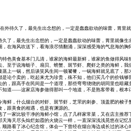
一次在外待久了，最先生出念想的，一定是蠢蠢欲动的味蕾，胃里
待久了，最先生出念想的，一定是蠢蠢欲动的味蕾，胃里就像生
圈，在海风吹送下，看海浪尽情翻涌，深深感受海的气息海的胸
的特色美食基本门儿清，谁家的海鲜最新鲜，谁家的鱼做得风味
去。至于说海蛎子、扇贝、螃蟹、斑节虾、爬虾之类的海鲜，我
接蒸上一锅，然后谈笑风生间一顿饕餮，一锅海鲜就见底了，那
都是论个卖的，吃起来尤为珍贵，殊不知，他们买几个的价钱够我
去的，跟高手在民间是一个道理，那些弯弯绕绕的胡同里也暗藏
不知道——这家店海参做得那叫一个地道，不是熟客带着，根本
令海鲜，什么烟台的对虾、斑节虾，芝罘的刺参、顶盖肥的梭子
食，跟美食的相遇，也是有渊源的。
选了一家比较干净的海鲜小馆，点了几样家常菜，又在店主推荐
那天海天尽头灿烂如霞的火烧云一样，一直深深浅浅晃悠在记忆
，顺路看了冰心纪念馆，体会一下曾经在烟台海边成长过的冰心