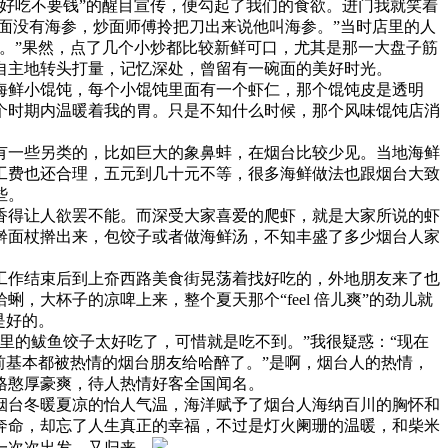
好吃不要钱”的醒目宣传，便勾起了我们的食欲。进门我就笑着
面没有海参，炒面师傅拎把刀出来说他叫海参。”当时店里的人
。”果然，点了几个小炒都比较新鲜可口，尤其是那一大盘子筋
自主地转头打量，记忆深处，曾留有一碗面的美好时光。
海鲜小馄饨，每个小馄饨里面有一个虾仁，那个馄饨皮是透明
个时期内温暖着我的胃。只是不知什么时候，那个风味馄饨店消
有一些另类的，比如巨大的象鼻蚌，在烟台比较少见。当地海鲜
工费也还合理，五元到几十元不等，很多海鲜做法也跟烟台大致
些。
香得让人欲罢不能。而深受大家喜爱的爬虾，就是大家所说的虾
擀面杖擀出来，包饺子或者做海鲜汤，不知丰盛了多少烟台人家
工作结束后到上夼西路美食街晃荡着找好吃的，外地朋友来了也
大杯子的凉啤上来，整个夏天那个“feel 倍儿爽”的劲儿就
是好的。
里的鲅鱼饺子太好吃了，可惜就是吃不到。”我很疑惑：“现在
前基本都被热情的烟台朋友给哈醉了。”是啊，烟台人的热情，
性格憨厚豪爽，待人热情好客全国闻名。
烟台冬暖夏凉的怡人气温，海洋赋予了烟台人海纳百川的胸怀和
奔命，却忘了人生真正的幸福，不过是灯火阑珊的温暖，和柴米
一次次出发，又归来。