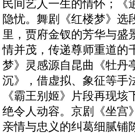
民间艺人一生的情怀；《
隐忧。舞剧《红楼梦》选
里，贾府金钗的芳华与盛
情并茂，传递尊师重道的
梦》灵感源自昆曲《牡丹
沉》，借虚拟、象征等手
《霸王别姬》片段再现垓
绝令人动容。京剧《坐宫
亲情与忠义的纠葛细腻铺