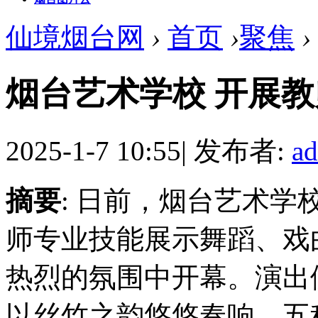
仙境烟台网
›
首页
›
聚焦
›
烟台艺术学校 开展
2025-1-7 10:55
|
发布者:
a
摘要
: 日前，烟台艺术学
师专业技能展示舞蹈、戏
热烈的氛围中开幕。演出
以丝竹之韵悠悠奏响。五