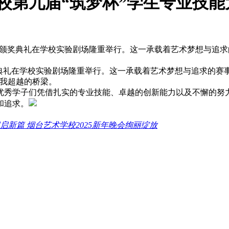
学校第九届“筑梦杯”学生专业技
能大赛颁奖典礼在学校实验剧场隆重举行。这一承载着艺术梦想与追
奖典礼在学校实验剧场隆重举行。这一承载着艺术梦想与追求的赛
自我超越的桥梁。
优秀学子们凭借扎实的专业技能、卓越的创新能力以及不懈的努
和追求。
启新篇 烟台艺术学校2025新年晚会绚丽绽放