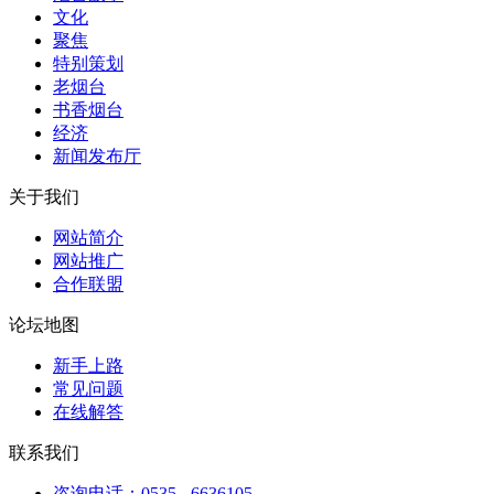
文化
聚焦
特别策划
老烟台
书香烟台
经济
新闻发布厅
关于我们
网站简介
网站推广
合作联盟
论坛地图
新手上路
常见问题
在线解答
联系我们
咨询电话：0535 - 6636105