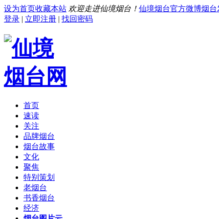
设为首页
收藏本站
欢迎走进仙境烟台！
仙境烟台官方微博
烟台
登录
|
立即注册
|
找回密码
首页
速读
关注
品牌烟台
烟台故事
文化
聚焦
特别策划
老烟台
书香烟台
经济
烟台图片云