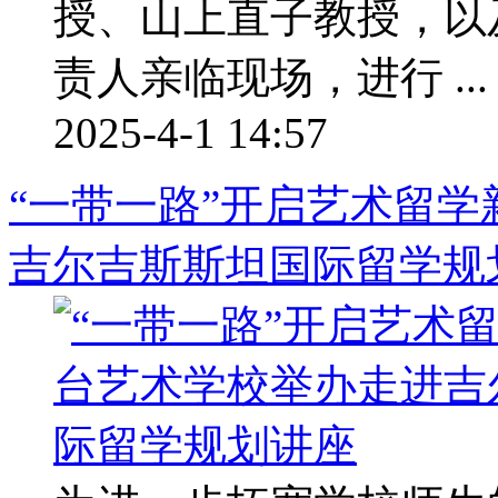
授、山上直子教授，以
责人亲临现场，进行 ...
2025-4-1 14:57
“一带一路”开启艺术留学
吉尔吉斯斯坦国际留学规