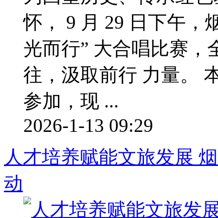
怀， 9 月 29 日下
光而行” 大合唱比赛
往，汲取前行 力量。 本
参加，现 ...
2026-1-13 09:29
人才培养赋能文旅发展 
动