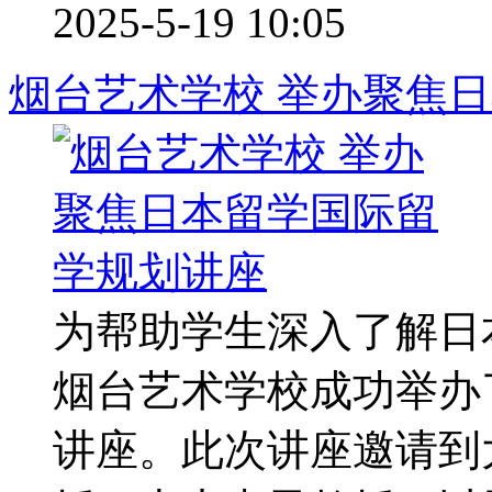
2025-5-19 10:05
烟台艺术学校 举办聚焦
为帮助学生深入了解日
烟台艺术学校成功举办
讲座。此次讲座邀请到