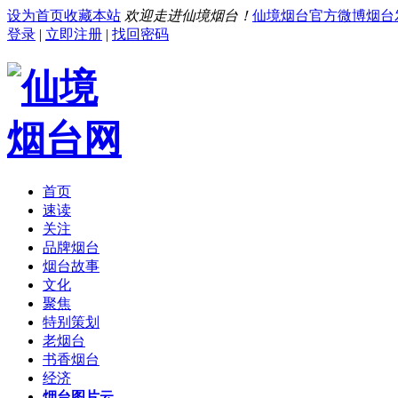
设为首页
收藏本站
欢迎走进仙境烟台！
仙境烟台官方微博
烟台
登录
|
立即注册
|
找回密码
首页
速读
关注
品牌烟台
烟台故事
文化
聚焦
特别策划
老烟台
书香烟台
经济
烟台图片云