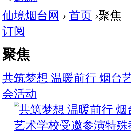
仙境烟台网
›
首页
›
聚焦
订阅
聚焦
共筑梦想 温暖前行 烟
会活动