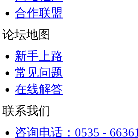
合作联盟
论坛地图
新手上路
常见问题
在线解答
联系我们
咨询电话：0535 - 6636