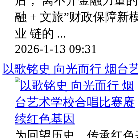
后， 离不开金融力量
融 + 文旅”财政保障
业 链的 ...
2026-1-13 09:31
以歌铭史 向光而行 烟
为回望历史、传承红色