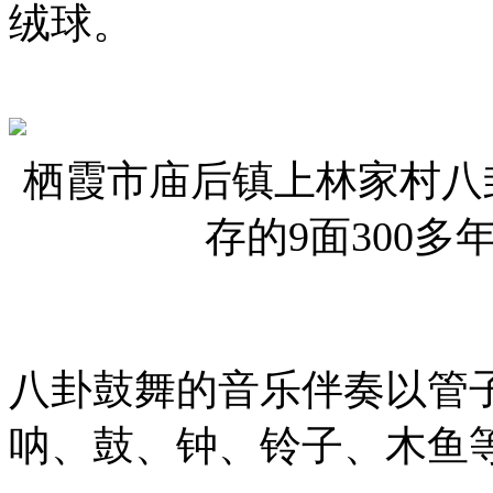
绒球。
栖霞市庙后镇上林家村八
存的9面300
八卦鼓舞的音乐伴奏以管
呐、鼓、钟、铃子、木鱼