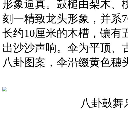
形象逼真。鼓槌由梨木、桃
刻一精致龙头形象，并系7
长约10厘米的木槽，镶有
出沙沙声响。伞为平顶、
八卦图案，伞沿缀黄色穗
八卦鼓舞