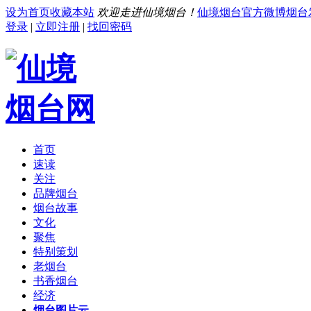
设为首页
收藏本站
欢迎走进仙境烟台！
仙境烟台官方微博
烟台
登录
|
立即注册
|
找回密码
首页
速读
关注
品牌烟台
烟台故事
文化
聚焦
特别策划
老烟台
书香烟台
经济
烟台图片云