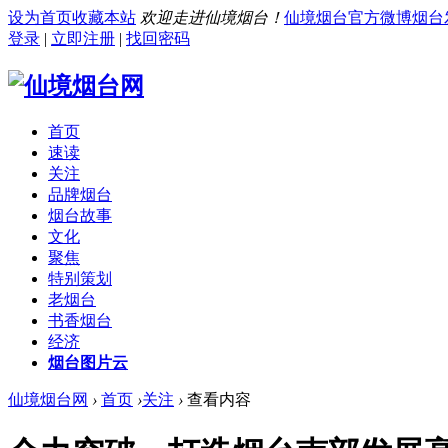
设为首页
收藏本站
欢迎走进仙境烟台！
仙境烟台官方微博
烟台
登录
|
立即注册
|
找回密码
首页
速读
关注
品牌烟台
烟台故事
文化
聚焦
特别策划
老烟台
书香烟台
经济
烟台图片云
仙境烟台网
›
首页
›
关注
›
查看内容