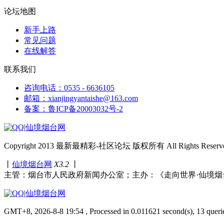
论坛地图
新手上路
常见问题
在线解答
联系我们
咨询电话：0535 - 6636105
邮箱：xianjingyantaishe@163.com
备案：鲁ICP备20003032号-2
|
仙境烟台网
Copyright 2013 最新最精彩-社区论坛 版权所有 All Rights Reserve
丨
仙境烟台网
X3.2
丨
主管：烟台市人民政府新闻办公室；主办：《走向世界·仙境烟
|
仙境烟台网
GMT+8, 2026-8-8 19:54 , Processed in 0.011621 second(s), 13 queri