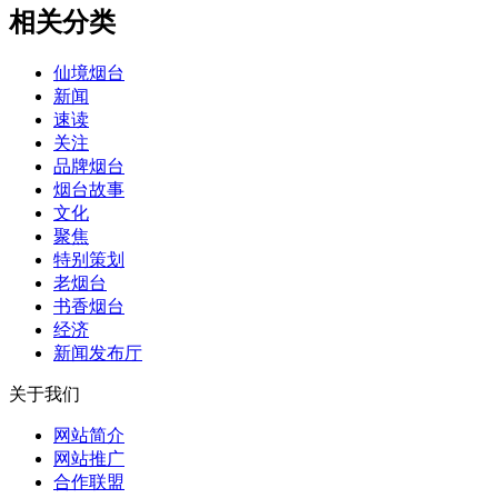
相关分类
仙境烟台
新闻
速读
关注
品牌烟台
烟台故事
文化
聚焦
特别策划
老烟台
书香烟台
经济
新闻发布厅
关于我们
网站简介
网站推广
合作联盟