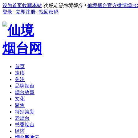
设为首页
收藏本站
欢迎走进仙境烟台！
仙境烟台官方微博
烟台
登录
|
立即注册
|
找回密码
首页
速读
关注
品牌烟台
烟台故事
文化
聚焦
特别策划
老烟台
书香烟台
经济
烟台图片云