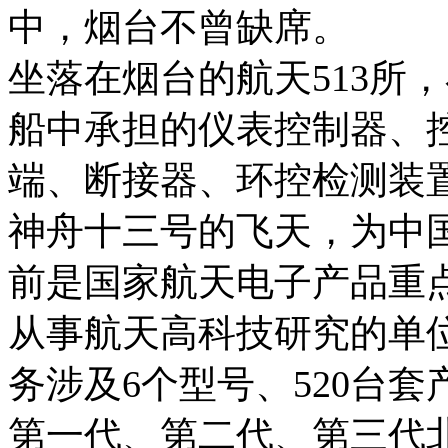
中，烟台不曾缺席。
坐落在烟台的航天513所
船中承担的仪表控制器、
端、断接器、环控检测装
神舟十三号的飞天，为中国
前是国家航天电子产品重
从事航天高科技研究的单
务涉及6个型号、520台
第一代、第二代、第三代