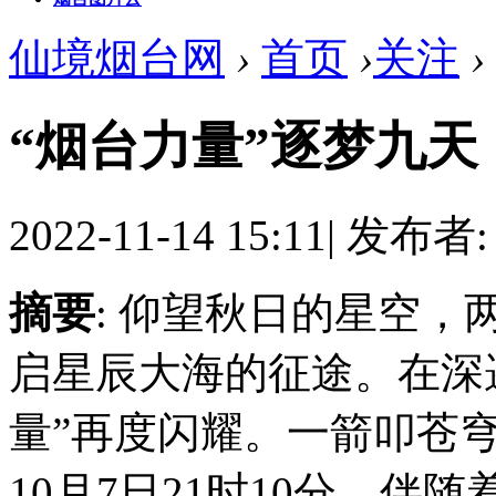
仙境烟台网
›
首页
›
关注
›
“烟台力量”逐梦九天
2022-11-14 15:11
|
发布者
摘要
: 仰望秋日的星空，
启星辰大海的征途。在深
量”再度闪耀。一箭叩苍
10月7日21时10分，