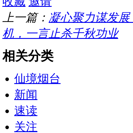
收藏
邀请
上一篇：
凝心聚力谋发展
机，一言止杀千秋功业
相关分类
仙境烟台
新闻
速读
关注