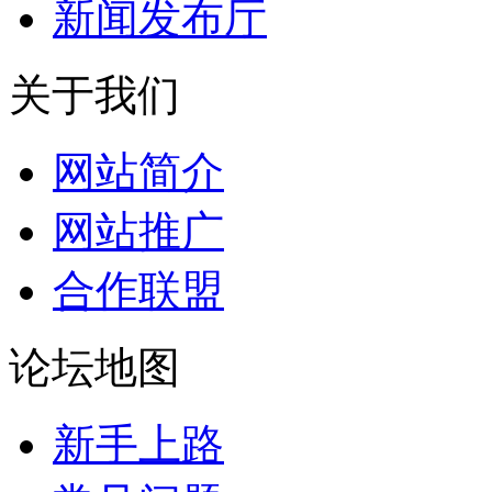
新闻发布厅
关于我们
网站简介
网站推广
合作联盟
论坛地图
新手上路