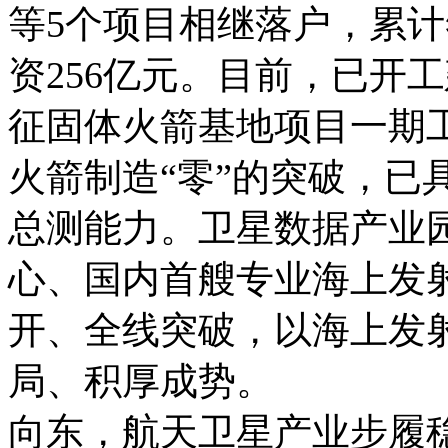
等5个项目相继落户，累计
资256亿元。目前，已开
征固体火箭基地项目一期
火箭制造“零”的突破，已
总测能力。卫星数据产业
心、国内首艘专业海上发射
开、全线突破，以海上发
局、积厚成势。
向东，航天卫星产业步履