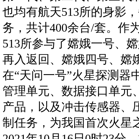
也均有航天513所的身影，
务，共计400余台/套。
513所参与了嫦娥一号、
再入返回、嫦娥四号、嫦娥
在“天问一号”火星探测器
管理单元、数据接口单元
产品，以及冲击传感器、
制任务，为我国首次火星
2021年10月16日0时2