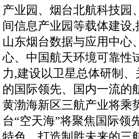
产业园、烟台北航科技园
间信息产业园等载体建设
山东烟台数据与应用中心
心、中国航天环境可靠性
力,建设以卫星总体研制
的国际领先、国内一流的
黄渤海新区三航产业将乘
台“空天海”将聚焦国际领
特色，打造制胜未来的三