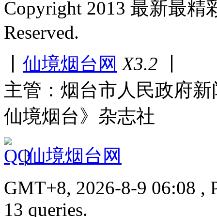
Copyright 2013 最新最
Reserved.
丨
仙境烟台网
X3.2
丨
主管：烟台市人民政府新
仙境烟台》杂志社
|
仙境烟台网
GMT+8, 2026-8-9 06:08 , P
13 queries.