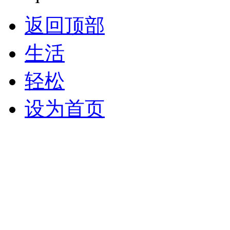
返回顶部
生活
轻松
设为首页