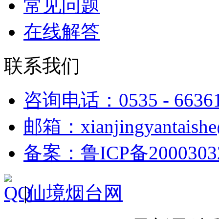
常见问题
在线解答
联系我们
咨询电话：0535 - 6636
邮箱：xianjingyantaish
备案：鲁ICP备2000303
|
仙境烟台网