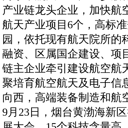
产业链龙头企业，加快航
航天产业项目6个，高标准
园，依托现有航天院所的
融资、区属国企建设、项
链主企业牵引建设航空航
聚培育航空航天及电子信息
向西，高端装备制造和航
9月23日，烟台黄渤海新
展大会，15个科技含量高