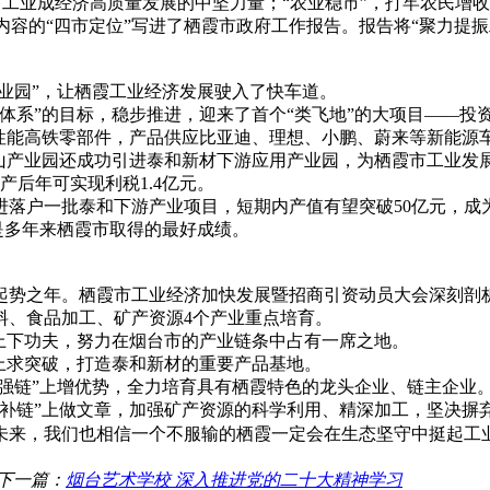
目、工业成经济高质量发展的中坚力量；“农业稳市”，打牢农民增
内容的“四市定位”写进了栖霞市政府工作报告。报告将“聚力提振
产业园”，让栖霞工业经济发展驶入了快车道。
体系”的目标，稳步推进，迎来了首个“类飞地”的大项目——投
高性能高铁零部件，产品供应比亚迪、理想、小鹏、蔚来等新能源
山产业园还成功引进泰和新材下游应用产业园，为栖霞市工业发展
后年可实现利税1.4亿元。
进落户一批泰和下游产业项目，短期内产值有望突破50亿元，成
这是多年来栖霞市取得的最好成绩。
起势之年。栖霞市工业经济加快发展暨招商引资动员大会深刻剖
料、食品加工、矿产资源4个产业重点培育。
上下功夫，努力在烟台市的产业链条中占有一席之地。
上求突破，打造泰和新材的重要产品基地。
“强链”上增优势，全力培育具有栖霞特色的龙头企业、链主企业
“补链”上做文章，加强矿产资源的科学利用、精深加工，坚决摒
未来，我们也相信一个不服输的栖霞一定会在生态坚守中挺起工
下一篇：
烟台艺术学校 深入推进党的二十大精神学习