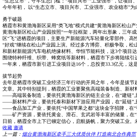
“生态立市”，守牢生态门槛；“项目兴市”“工业强市”，让项
今年年初， 以“生态立市、项目兴市、工业强市、农业稳市”为
勇于破题
栖霞市和黄渤海新区采用“类飞地”模式共建“黄渤海新区松山
黄渤海新区松山产业园按照“一年拉框架，两年出形象，三年成
区“飞”进栖霞的项目，主要生产新能源汽车轻量化零部件、
“好戏”继续在松山产业园上演。经过多方博弈、积极争取，松
和新材新能源汽车电机绝缘材料、华恒节能科技，这3个项目达产
围绕特种纤维、织带、蜂窝纸等新材料，栖霞市下步将陆续引
一年来，栖霞市新引进工业项目达16个，总投资33.3亿元，
拔节起势
去年是栖霞市突破工业经济三年行动的开局之年，今年是拔节
文章。其中特别提到，栖霞的工业要聚焦高端装备制造、新材
——高端装备制造，要依托黄渤海新区的链主企业，在“建链”
——新材料产业，要依托泰和新材下游应用产业园，在“延链”
——食品加工产业，要依托“中国苹果之都”这块金字招牌，在
——矿产资源，要依托黄金、滑石、玄武岩等丰富的储量，在
日前，栖霞全市上下已铆定信心，启航扬帆，聚力突破工业。
收藏
邀请
上一篇：
烟台黄渤海新区牵手三大优质伙伴 打造南北合作典范