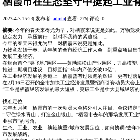
栖霞市在生态坚守中挺起工业
2023-4-3 15:23
|
发布者:
admin
|
查看:
776
|
评论: 0
摘要
: 今年的春天来得尤为早，对栖霞来说更是如此。万物
稳定发力，承压前行，以时不我待的紧迫感， ...
今年的春天来得尤为早，对栖霞来说更是如此。
万物竞发始于春。从年初的全市经济工作大会，到重点项目集
发展工业经济。
在烟台首个“类飞地”园区——黄渤海松山产业园区，力高模塑
推进二期项目建设，目标直指“3年内产值突破10亿”。
在工业经济发展的赛道上，栖霞曾有过领跑的辉煌，更有过落
在2月16日召开的全市加快工业经济发展暨招商引资动员大会
“工业是栖霞经济发展的最大短板，突破工业是壮大县域经济的必
找准定位
去年五月初，栖霞市的一次动员大会格外引人注目。会议锚定“
“ 守住绿水青山，打造金山银山。”栖霞市去年的那场发展工业
业强市”的号角。
生态、工业、农业，孰轻孰重?城市发展定位，如何协调?去年
市发展战略。