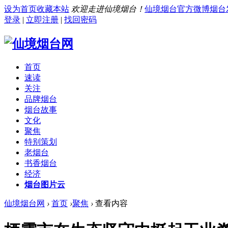
设为首页
收藏本站
欢迎走进仙境烟台！
仙境烟台官方微博
烟台
登录
|
立即注册
|
找回密码
首页
速读
关注
品牌烟台
烟台故事
文化
聚焦
特别策划
老烟台
书香烟台
经济
烟台图片云
仙境烟台网
›
首页
›
聚焦
›
查看内容