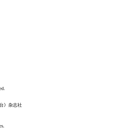
d.
台》杂志社
es.