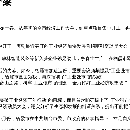
脊梁
竞发始于春。从年初的全市经济工作大会，到重点项目集中开工，
中开工，再到最近召开的工业经济加快发展暨招商引资动员大会
、康林智造装备等新入驻企业铆足劲儿，争春忙生产；在栖霞市
后的失落。如今，栖霞市加速追赶，重要会议频频提及“工业强市
上，栖霞市直面短板，再次擂响了“工业强市”的战鼓——
由之路，树牢‘工业强市’的理念，全力打好工业经济攻坚战!”
突破工业经济三年行动”的目标，而且首次响亮提出了“工业强市
经济动员大会，翔实分析了生态和发展的辩证关系，提出不能把保护
10月份，栖霞市在中共烟台市委、市政府的科学指导下，立足自