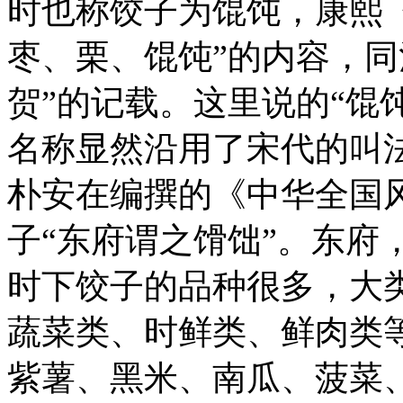
时也称饺子为馄饨，康熙
枣、栗、馄饨”的内容，同
贺”的记载。这里说的“馄
名称显然沿用了宋代的叫
朴安在编撰的《中华全国
子“东府谓之馉饳”。东府
时下饺子的品种很多，大
蔬菜类、时鲜类、鲜肉类
紫薯、黑米、南瓜、菠菜