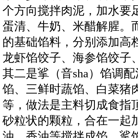
个方向搅拌肉泥，加水要
蛋清、牛奶、米醋解腥。
的基础馅料，分别添加高
龙虾馅饺子、海参馅饺子
其二是挲（音sha）馅调
馅、三鲜时蔬馅、白菜猪
等，做法是主料切成食指
砂粒状的颗粒，合在一起
油、香油等搅拌成馅。挲