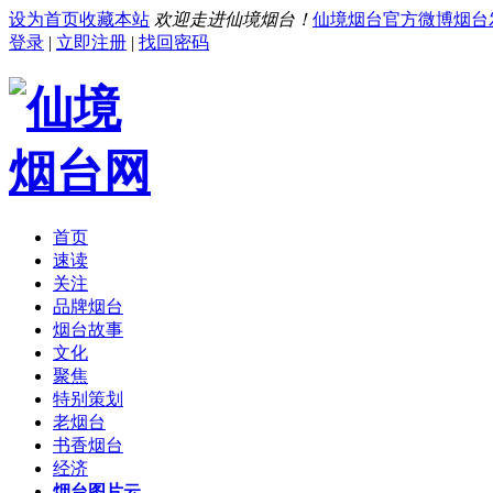
设为首页
收藏本站
欢迎走进仙境烟台！
仙境烟台官方微博
烟台
登录
|
立即注册
|
找回密码
首页
速读
关注
品牌烟台
烟台故事
文化
聚焦
特别策划
老烟台
书香烟台
经济
烟台图片云