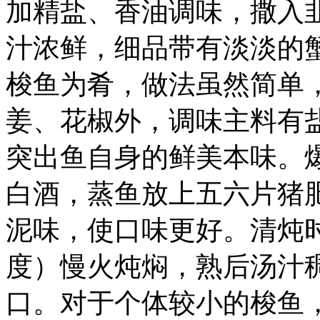
加精盐、香油调味，撒入
汁浓鲜，细品带有淡淡的
梭鱼为肴，做法虽然简单
姜、花椒外，调味主料有
突出鱼自身的鲜美本味。
白酒，蒸鱼放上五六片猪
泥味，使口味更好。清炖
度）慢火炖焖，熟后汤汁
口。对于个体较小的梭鱼