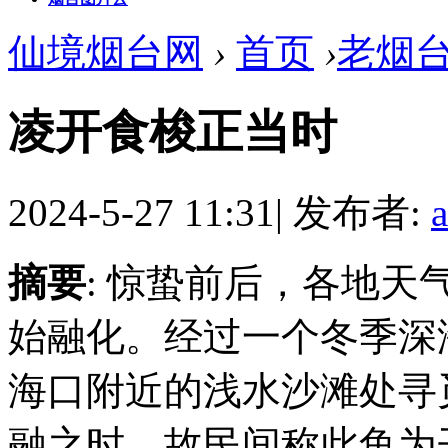
仙境烟台网
›
首页
›
老烟
凌开食梭正当时
2024-5-27 11:31
|
发布者:
摘要
: 惊蛰前后，各地
始融化。经过一个冬季深
海口附近的浅水沙滩处寻
融之时，故民间称此鱼为