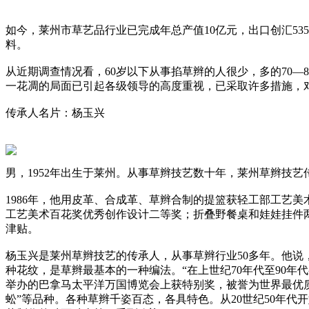
如今，莱州市草艺品行业已完成年总产值10亿元，出口创汇5
料。
从近期调查情况看，60岁以下从事掐草辫的人很少，多的70
一花凋的局面已引起各级领导的高度重视，已采取许多措施，
传承人名片：杨玉兴
男，1952年出生于莱州。从事草辫技艺数十年，莱州草辫技
1986年，他用皮革、合成革、草辫合制的提篮获轻工部工艺
工艺美术百花奖优秀创作设计二等奖；折叠野餐桌和娃娃挂件两
津贴。
杨玉兴是莱州草辫技艺的传承人，从事草辫行业50多年。他说
种花纹，是草辫最基本的一种编法。“在上世纪70年代至90年
举办的巴拿马太平洋万国博览会上获特别奖，被誉为世界最优质草
蚣”等品种。各种草辫千姿百态，各具特色。从20世纪50年