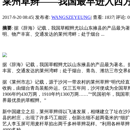
莱州草辫——我国最早进入西
2017-9-20 08:45
|
发布者:
WANGSZEYEUNG
|
查看:
1837
|
评论: 0
摘要
: 据《辞海》记载，我国草帽辫尤以山东掖县的产品最为
明、物产丰富、交通发达的莱州湾畔；处于烟台 ...
据《辞海》记载，我国草帽辫尤以山东掖县的产品最为著名。据
丰富、交通发达的莱州湾畔；处于烟台、青岛、潍坊三市交界处，
据《莱州市志》记载，源于沙河一带农村的莱州草辫“明代经直
收购，由烟台青岛装船外运。仅三五年间，沙河便成为全国草辫生产
1906年约430万两，1910年约1300万两……”“民国初年
界最优质的草帽辫。”
新中国建立之后，莱州草辫得以飞速发展，相继建立了址在沙
县的村庄，出现了许多巧工能匠，创新出细不超两毫米的“细扩草
艺人李玉屏可用麦杆草掐出两千多种草辫花样。”利用各种草辫
4000多种。