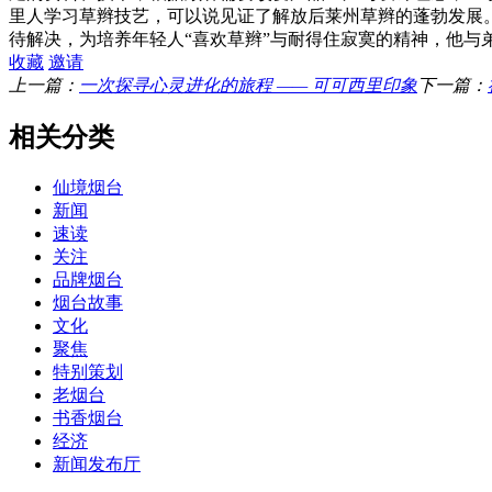
里人学习草辫技艺，可以说见证了解放后莱州草辫的蓬勃发展
待解决，为培养年轻人“喜欢草辫”与耐得住寂寞的精神，他
收藏
邀请
上一篇：
一次探寻心灵进化的旅程 —— 可可西里印象
下一篇：
相关分类
仙境烟台
新闻
速读
关注
品牌烟台
烟台故事
文化
聚焦
特别策划
老烟台
书香烟台
经济
新闻发布厅