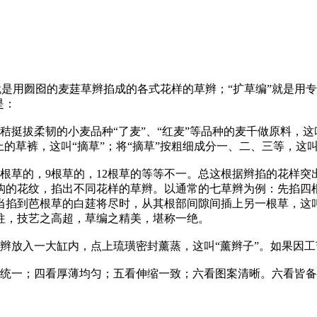
”就是用囫囵的麦莛草辫掐成的各式花样的草辫；“扩草编”就是
是：
挺拔柔韧的小麦品种“了麦”、“红麦”等品种的麦千做原料，这叫
的草裤，这叫“摘草”；将“摘草”按粗细成分一、二、三等，这叫
，7根草的，9根草的，12根草的等等不一。总这根据辫掐的花样
构的花纹，掐出不同花样的草辫。以通常的七草辫为例：先掐四
当掐到芭根草的白莛将尽时，从其根部间隙间插上另一根草，这叫
往，技艺之高超，草编之精美，堪称一绝。
辫放入一大缸内，点上琉璜密封薰蒸，这叫“薰辫子”。如果因工
泽统一；四看厚薄均匀；五看伸缩一致；六看图案清晰。六看皆