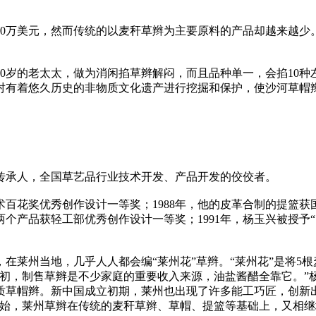
350万美元，然而传统的以麦秆草辫为主要原料的产品却越来越
—80岁的老太太，做为消闲掐草辫解闷，而且品种单一，会掐10
对有着悠久历史的非物质文化遗产进行挖掘和保护，使沙河草帽
艺传承人，全国草艺品行业技术开发、产品开发的佼佼者。
美术百花奖优秀创作设计一等奖；1988年，他的皮革合制的提篮
个产品获轻工部优秀创作设计一等奖；1991年，杨玉兴被授予“
，在莱州当地，几乎人人都会编“莱州花”草辫。“莱州花”是将5
代初，制售草辫是不少家庭的重要收入来源，油盐酱醋全靠它。”
帽辫。新中国成立初期，莱州也出现了许多能工巧匠，创新出细不
代开始，莱州草辫在传统的麦秆草辫、草帽、提篮等基础上，又相