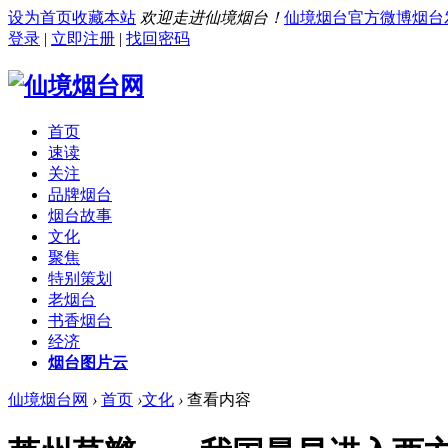
设为首页
收藏本站
欢迎走进仙境烟台！
仙境烟台官方微博
烟台
登录
|
立即注册
|
找回密码
首页
速读
关注
品牌烟台
烟台故事
文化
聚焦
特别策划
老烟台
书香烟台
经济
烟台图片云
仙境烟台网
›
首页
›
文化
›
查看内容