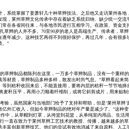
计，系统掌握了姜萧轩几十种草辫技法。之后他又走访莱州各地
发现，莱州草辫文化传承中存在着缺乏系统归纳、缺少统一交流
们常在各省间往来，与各地市民进行互相学习。在政策、资金支
扎草辫的人并不多。70至90岁的老人是高端生产、传承者，草
在逐年减少。这种技艺再得不到很好保护，再过几年，会有很多珍
。”
出的草辫制品都陈列在这里，一万多个草辫制品，没有一个重样
线等材质，草辫制品多种多样，散发出时尚气息。“草辫看起来简
。等到秸秆收回来后，不能直接用，要将内层的秸秆一节节地择
要将麦秆压平，再用小刀顺着纤维削，或将它斜剪成片，用来贴制
考验，虽然国家与当地部门给予了支持和帮助，但是‘莱州草辫’面
数亿外汇收入，但如今草辫制品的绝对年产量是减少了。“这种
的创作中，从草帽到灯罩，从挎篮到花篮，从单纯室内用品、生活
同行一直在致力于莱州草辫工艺技术的教授、传播，越来越多的
承丰富创新草辫技艺。他们的尝试有效地消减了来自原料、人工