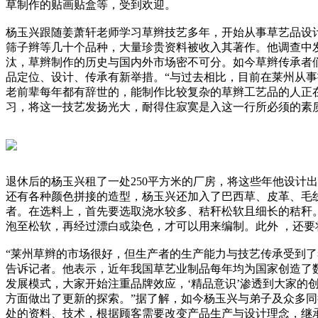
草制作的贴画贴盒等，受到欢迎。
杨玉兴跟随姜萧轩老师学习草辫技艺多年，开始从事草艺品设
筛子辫等几十个品种，大量珍贵资料被收入其著作。他调查中
汰，草辫制作的历史与国内外市场密不可分。如今草辫传承者
品定位、设计、传承有新举措。“与过去相比，目前在莱州从事
老前辈每年都有辞世的，能制作比较复杂的草辫工艺品的人正
习，将这一技艺发扬光大，耐得住寂寞是入这一行所必须的素质
退休后的杨玉兴租了一处250平方米的厂房，将这些年他设计
还有各种颜色拼接的造型，杨玉兴还加入了巴西草、皮革、毛
者。在选料上，首先要选取浇水较多、秸秆松软且细长的秸秆
泡至松软，再经过漂白或染色，才可以用来编制。此外 ，还
“莱州草辫的市场很好，但生产者的生产能力与技艺传承受到了
告诉记者。他表示，近年我国草艺业制品每年均为国家创造了
发展模式，大家开始注重品牌效应，‘精品意识’渗透到大家
方面做出了更新的探索。”据了解，如今杨玉兴与弟子及众多
处的资料、技术，根据顾客需要改变产品生产与设计理念，继