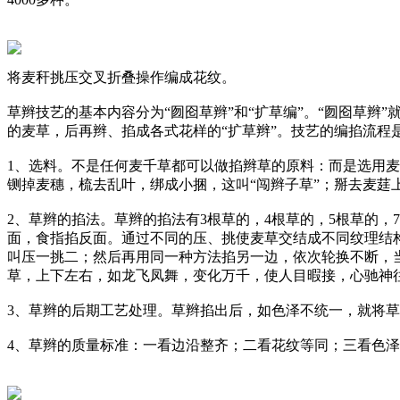
将麦秆挑压交叉折叠操作编成花纹。
草辫技艺的基本内容分为“囫囵草辫”和“扩草编”。“囫囵草辫
的麦草，后再辫、掐成各式花样的“扩草辫”。技艺的编掐流程
1、选料。不是任何麦千草都可以做掐辫草的原料：而是选用麦秸
铡掉麦穗，梳去乱叶，绑成小捆，这叫“闯辫子草”；掰去麦莛上
2、草辫的掐法。草辫的掐法有3根草的，4根草的，5根草的
面，食指掐反面。通过不同的压、挑使麦草交结成不同纹理结
叫压一挑二；然后再用同一种方法掐另一边，依次轮换不断，
草，上下左右，如龙飞凤舞，变化万千，使人目暇接，心驰神
3、草辫的后期工艺处理。草辫掐出后，如色泽不统一，就将草
4、草辫的质量标准：一看边沿整齐；二看花纹等同；三看色