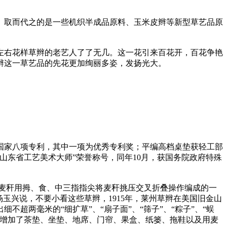
少。取而代之的是一些机织半成品原料、玉米皮辫等新型草艺品原
种左右花样草辫的老艺人了了无几。这一花引来百花开，百花争艳
辫这一草艺品的先花更加绚丽多姿，发扬光大。
获国家八项专利，其中一项为优秀专利奖；平编高档桌垫获轻工部
山东省工艺美术大师”荣誉称号，同年10月，获国务院政府特殊
根麦秆用拇、食、中三指指尖将麦秆挑压交叉折叠操作编成的一
杨玉兴说，不要小看这些草辫，1915年，莱州草辫在美国旧金山
超两毫米的“细扩草”、“扇子面”、“筛子”、“粽子”、“蜈
继增加了茶垫、坐垫、地席、门帘、果盒、纸篓、拖鞋以及用麦