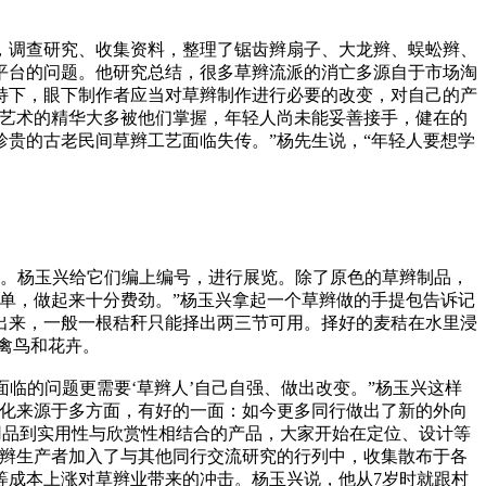
，调查研究、收集资料，整理了锯齿辫扇子、大龙辫、蜈蚣辫、
平台的问题。他研究总结，很多草辫流派的消亡多源自于市场淘
持下，眼下制作者应当对草辫制作进行必要的改变，对自己的产
辫艺术的精华大多被他们掌握，年轻人尚未能妥善接手，健在的
贵的古老民间草辫工艺面临失传。”杨先生说，“年轻人要想学
的。杨玉兴给它们编上编号，进行展览。除了原色的草辫制品，
单，做起来十分费劲。”杨玉兴拿起一个草辫做的手提包告诉记
出来，一般一根秸秆只能择出两三节可用。择好的麦秸在水里浸
禽鸟和花卉。
临的问题更需要‘草辫人’自己自强、做出改变。”杨玉兴这样
变化来源于多方面，有好的一面：如今更多同行做出了新的外向
用品到实用性与欣赏性相结合的产品，大家开始在定位、设计等
草辫生产者加入了与其他同行交流研究的行列中，收集散布于各
等成本上涨对草辫业带来的冲击。杨玉兴说，他从7岁时就跟村