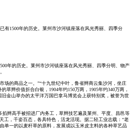
已有1500年的历史。莱州市沙河镇座落在风光秀丽、四季分
500年的历史。莱州市沙河镇座落在风光秀丽、四季分明、物产
心。
市场的商品之一。”“十九世纪中叶，鲁省辫商云集沙河，坐庄
价值折合白银，1904年约150万两，1905年约340万两，
’……在美国旧金山举办的太平洋万国巴拿马博览会上获特别奖，被誉为世
多掐辫高手被招进厂内务工，草辫技艺遍及莱州、平度、昌邑等
巧夺天工，千姿百态，各具特色，活龙活现。据二轻工业志载：“老
，由单一的以麦杆草的原料，发展成以玉米皮主料的各种草艺品