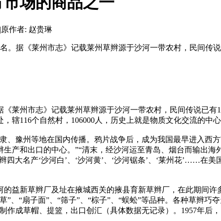
方市场的商品之一
|
原作者: 赵贵琳
著名。据《莱州市志》记载莱州草辫源于沙河一带农村，民间传说
《莱州市志》记载莱州草辫源于沙河一带农村，民间传说已有1
辖116个自然村，106000人，历史上就是物质文化交流的中
隶、豫州等地在国内传播。鸦片战争后，成为我国最早进入西方
和出口的中心。”“清末，经沙河运至青岛、烟台而输出海外的草辫
，我国草辫四大名产‘沙河白’、‘沙河黄’、‘沙河锯条’、‘莱州花
河的益新草辫厂及址在掖城西关的掖县育新草辫厂，在此期间许
”、“扇子面”、“筛子”、“棕子”、“蜈蚣”等品种。各种草辫
制作成草帽、提篮，出口创汇（具体数据无记录）。1957年后