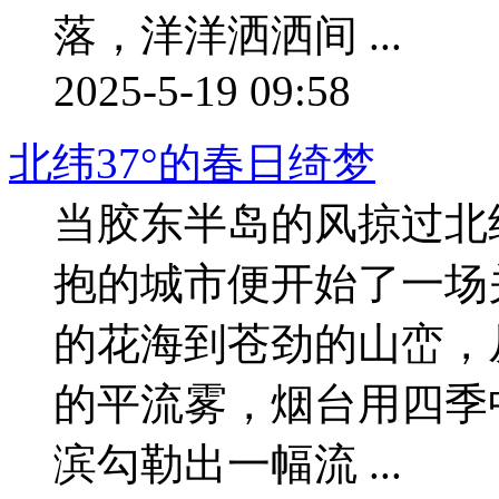
落，洋洋洒洒间 ...
2025-5-19 09:58
北纬37°的春日绮梦
当胶东半岛的风掠过北
抱的城市便开始了一场
的花海到苍劲的山峦，
的平流雾，烟台用四季
滨勾勒出一幅流 ...