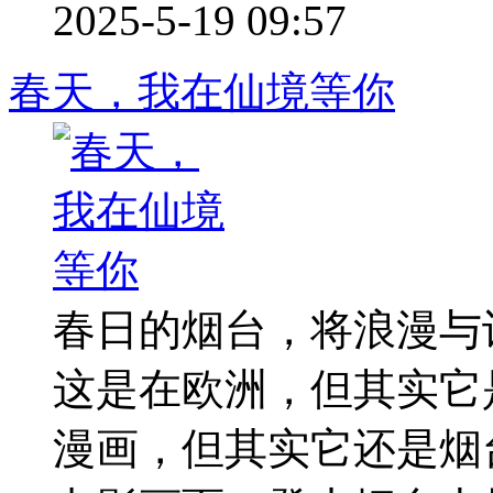
2025-5-19 09:57
春天，我在仙境等你
春日的烟台，将浪漫与
这是在欧洲，但其实它
漫画，但其实它还是烟