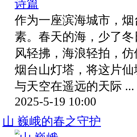
作为一座滨海城市，烟
素。春天的海，少了冬
风轻拂，海浪轻拍，仿
烟台山灯塔，将这片仙
与天空在遥远的天际 ...
2025-5-19 10:00
山 巍峨的春之守护