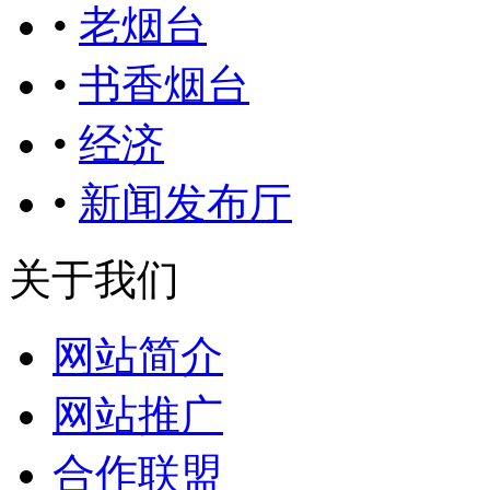
•
老烟台
•
书香烟台
•
经济
•
新闻发布厅
关于我们
网站简介
网站推广
合作联盟