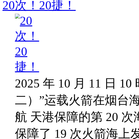
20次！20捷！
2025 年 10 月 11 日 
二）”运载火箭在烟台
航 天港保障的第 20
保障了 19 次火箭海上