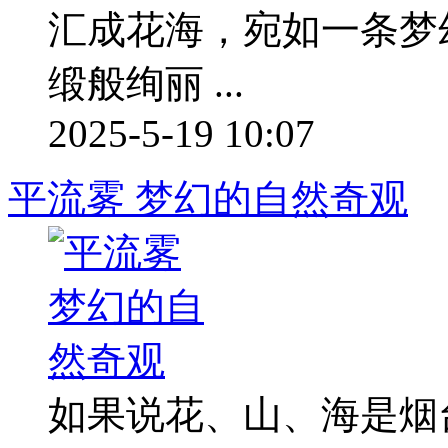
汇成花海，宛如一条梦
缎般绚丽 ...
2025-5-19 10:07
平流雾 梦幻的自然奇观
如果说花、山、海是烟