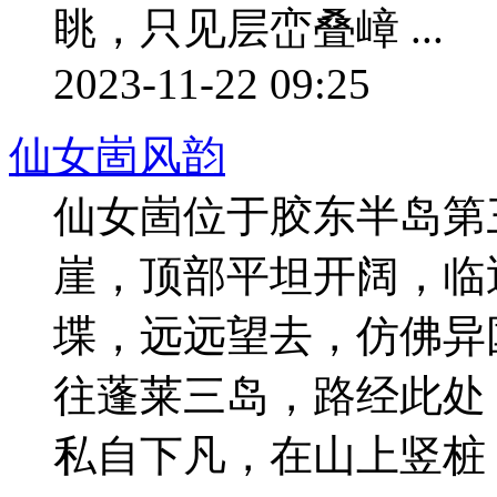
眺，只见层峦叠嶂 ...
2023-11-22 09:25
仙女崮风韵
仙女崮位于胶东半岛第
崖，顶部平坦开阔，临
堞，远远望去，仿佛异
往蓬莱三岛，路经此处
私自下凡，在山上竖桩 ..