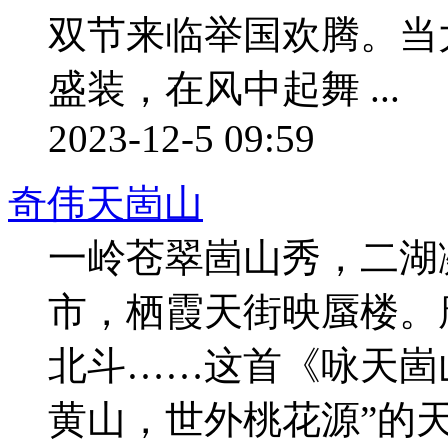
双节来临举国欢腾。当
盛装，在风中起舞 ...
2023-12-5 09:59
奇伟天崮山
一岭苍翠崮山秀，二湖
市，栖霞天街映蜃楼。
北斗……这首《咏天崮
黄山，世外桃花源”的