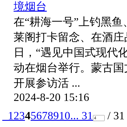
在“耕海一号”上钓黑
莱阁打卡留念、在酒庄
日，“遇见中国式现代
动在烟台举行。蒙古国
开展参访活 ...
2024-8-20 15:16
1
2
3
4
5
6
7
8
9
10
... 31
/ 3