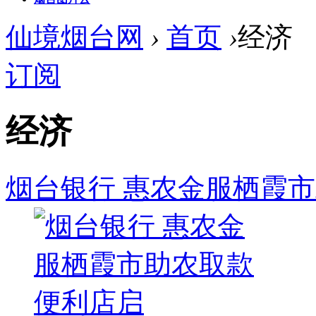
仙境烟台网
›
首页
›
经济
订阅
经济
烟台银行 惠农金服栖霞