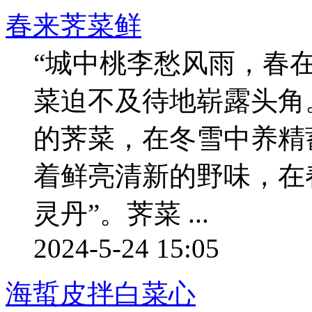
春来荠菜鲜
“城中桃李愁风雨，春
菜迫不及待地崭露头角
的荠菜，在冬雪中养精
着鲜亮清新的野味，在
灵丹”。荠菜 ...
2024-5-24 15:05
海蜇皮拌白菜心