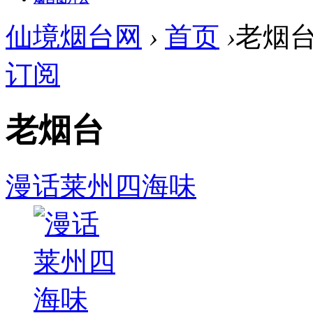
仙境烟台网
›
首页
›
老烟
订阅
老烟台
漫话莱州四海味