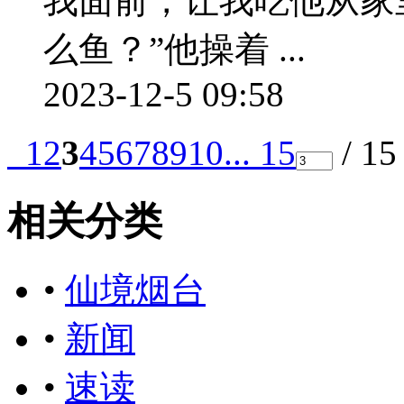
我面前，让我吃他从家
么鱼？”他操着 ...
2023-12-5 09:58
1
2
3
4
5
6
7
8
9
10
... 15
/ 1
相关分类
•
仙境烟台
•
新闻
•
速读