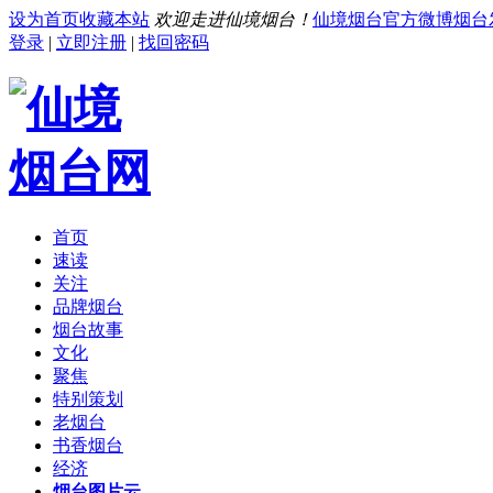
设为首页
收藏本站
欢迎走进仙境烟台！
仙境烟台官方微博
烟台
登录
|
立即注册
|
找回密码
首页
速读
关注
品牌烟台
烟台故事
文化
聚焦
特别策划
老烟台
书香烟台
经济
烟台图片云