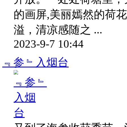
的画屏,美丽嫣然的荷
溢，清凉感随之 ...
2023-9-7 10:44
﹃参﹄入烟台