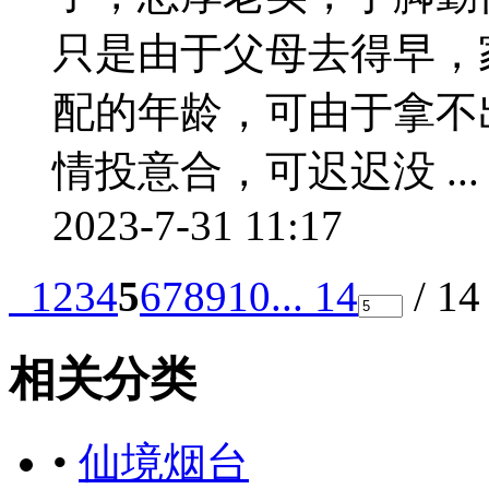
只是由于父母去得早，
配的年龄，可由于拿不
情投意合，可迟迟没 ...
2023-7-31 11:17
1
2
3
4
5
6
7
8
9
10
... 14
/ 1
相关分类
•
仙境烟台